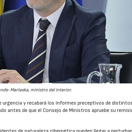
de-Marlaska, ministro del Interior.
 urgencia y recabará los informes preceptivos de distinto
do antes de que el Consejo de Ministros apruebe su remisi
21/07/2026
28/07/202
cidentes de naturaleza cibernética pueden llegar a perturbar