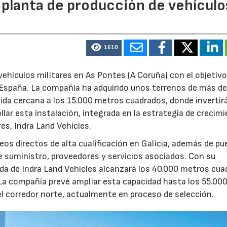
 planta de producción de vehículo
1610
ehículos militares en As Pontes (A Coruña) con el objetivo
e España. La compañía ha adquirido unos terrenos de más d
ida cercana a los 15.000 metros cuadrados, donde invertir
llar esta instalación, integrada en la estrategia de crecim
res, Indra Land Vehicles.
os directos de alta cualificación en Galicia, además de p
de suministro, proveedores y servicios asociados. Con su
ruida de Indra Land Vehicles alcanzará los 40.000 metros cu
 La compañía prevé ampliar esta capacidad hasta los 55.00
l corredor norte, actualmente en proceso de selección.