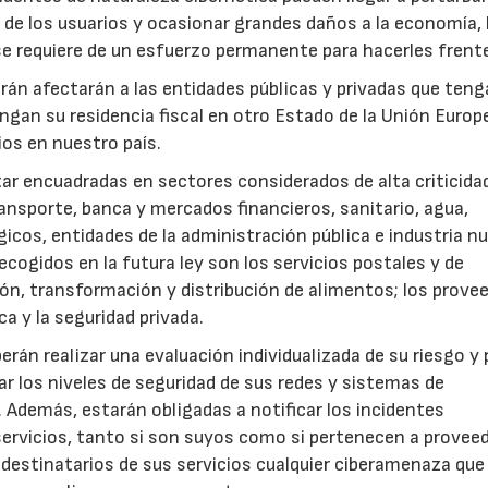
de los usuarios y ocasionar grandes daños a la economía, 
 se requiere de un esfuerzo permanente para hacerles frente
rán afectarán a las entidades públicas y privadas que teng
engan su residencia fiscal en otro Estado de la Unión Europ
ios en nuestro país.
r encuadradas en sectores considerados de alta criticida
ransporte, banca y mercados financieros, sanitario, agua,
gicos, entidades de la administración pública e industria nu
cogidos en la futura ley son los servicios postales y de
ción, transformación y distribución de alimentos; los prove
ica y la seguridad privada.
erán realizar una evaluación individualizada de su riesgo y
r los niveles de seguridad de sus redes y sistemas de
. Además, estarán obligadas a notificar los incidentes
 servicios, tanto si son suyos como si pertenecen a provee
destinatarios de sus servicios cualquier ciberamenaza que 