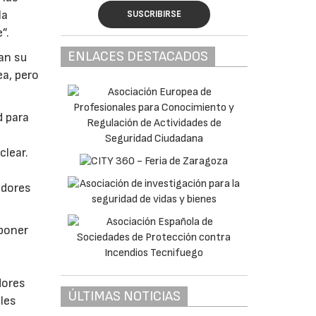
la
SUSCRIBIRSE
”.
ENLACES DESTACADOS
an su
ea, pero
d para
clear.
edores
 poner
dores
ÚLTIMAS NOTICIAS
les