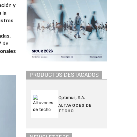
ación y
 la
istros
e
adas,
7 de
ionales
PRODUCTOS DESTACADOS
Optimus, S.A.
ALTAVOCES DE
TECHO