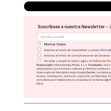
Suscríbase a nuestra Newsletter -
Marcar todos
Autorizo el envío de newsletters y avisos inform
Autorizo el envío de comunicaciones de terceros 
He leído y acepto el
Aviso Legal
y la
Política de Pr
Responsable:
Interempresas Media, S.L.U.
Finalidades:
Suscri
relacionados con la misma o relativos a intereses similares 
llevar a cabo las finalidades especificadas
Cesión:
Los datos p
Acceso, rectificación, oposición, supresión, portabilidad, l
considera que el tratamiento no se ajusta a la normativa vige
Datos