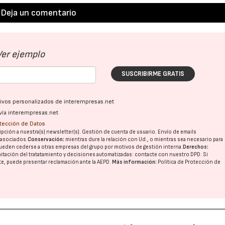
Deja un comentario
Ver ejemplo
SUSCRIBIRME GRATIS
ativos personalizados de interempresas.net
vía interempresas.net
otección de Datos
pción a nuestra(s) newsletter(s). Gestión de cuenta de usuario. Envío de emails
o asociados.
Conservación:
mientras dure la relación con Ud., o mientras sea necesario para
ueden cederse a otras
empresas del grupo
por motivos de gestión interna.
Derechos:
imitación del tratatamiento y decisiones automatizadas:
contacte con nuestro DPD
. Si
nte, puede presentar reclamación ante la
AEPD
.
Más información:
Política de Protección de