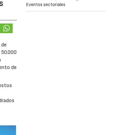
s
Eventos sectoriales
 de
e 50.000
á
iento de
uestos
adrados
0