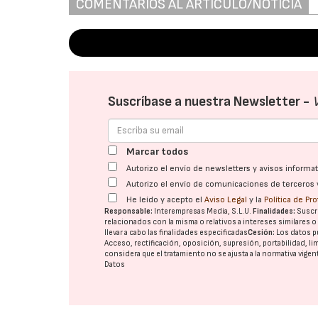
COMENTARIOS AL ARTÍCULO/NOTICIA
Suscríbase a nuestra Newsletter -
Marcar todos
Autorizo el envío de newsletters y avisos inform
Autorizo el envío de comunicaciones de terceros 
He leído y acepto el
Aviso Legal
y la
Política de Pr
Responsable:
Interempresas Media, S.L.U.
Finalidades:
Suscri
relacionados con la misma o relativos a intereses similares 
llevar a cabo las finalidades especificadas
Cesión:
Los datos p
Acceso, rectificación, oposición, supresión, portabilidad, l
considera que el tratamiento no se ajusta a la normativa vige
Datos