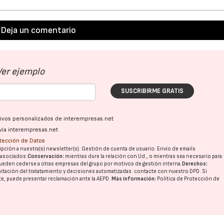
Deja un comentario
Ver ejemplo
SUSCRIBIRME GRATIS
ativos personalizados de interempresas.net
vía interempresas.net
otección de Datos
pción a nuestra(s) newsletter(s). Gestión de cuenta de usuario. Envío de emails
o asociados.
Conservación:
mientras dure la relación con Ud., o mientras sea necesario para
ueden cederse a otras
empresas del grupo
por motivos de gestión interna.
Derechos:
imitación del tratatamiento y decisiones automatizadas:
contacte con nuestro DPD
. Si
nte, puede presentar reclamación ante la
AEPD
.
Más información:
Política de Protección de