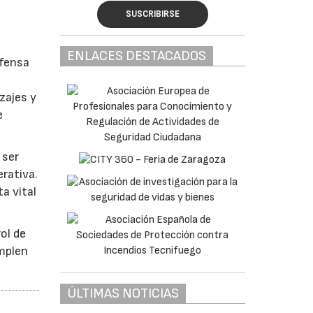
SUSCRIBIRSE
ENLACES DESTACADOS
efensa
zajes y
e
 ser
erativa.
a vital
ol de
umplen
ÚLTIMAS NOTICIAS