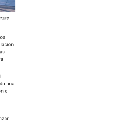
erzas
los
alación
vas
ra
l
ndo una
ón e
anzar