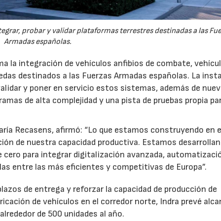
egrar, probar y validar plataformas terrestres destinadas a las Fu
Armadas españolas.
a la integración de vehículos anfibios de combate, vehícu
uedas destinados a las Fuerzas Armadas españolas. La inst
 validar y poner en servicio estos sistemas, además de nue
gramas de alta complejidad y una pista de pruebas propia pa
María Recasens, afirmó: “Lo que estamos construyendo en e
ión de nuestra capacidad productiva. Estamos desarrolla
 cero para integrar digitalización avanzada, automatizaci
uarlas entre las más eficientes y competitivas de Europa”.
 plazos de entrega y reforzar la capacidad de producción de
ricación de vehículos en el corredor norte, Indra prevé alc
alrededor de 500 unidades al año.