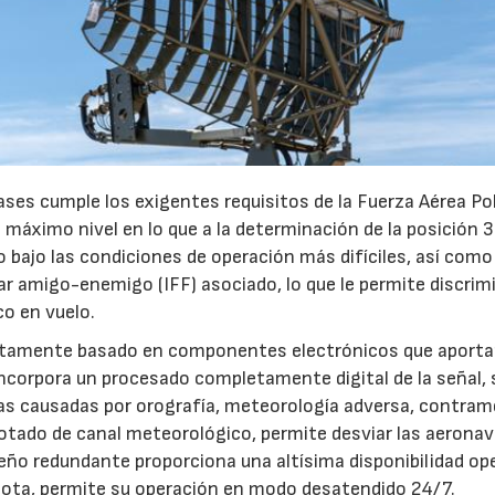
bases cumple los exigentes requisitos de la Fuerza Aérea Po
 máximo nivel en lo que a la determinación de la posición 
so bajo las condiciones de operación más difíciles, así como
ar amigo-enemigo (IFF) asociado, lo que le permite discrimi
co en vuelo.
pletamente basado en componentes electrónicos que aport
incorpora un procesado completamente digital de la señal,
as causadas por orografía, meteorología adversa, contram
otado de canal meteorológico, permite desviar las aerona
21/07/2026
28/07/202
eño redundante proporciona una altísima disponibilidad op
mota, permite su operación en modo desatendido 24/7.