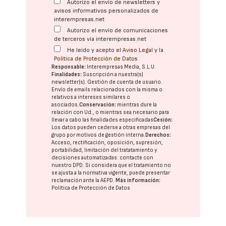
Autorizo el envío de newsletters y
avisos informativos personalizados de
interempresas.net
Autorizo el envío de comunicaciones
de terceros vía interempresas.net
He leído y acepto el
Aviso Legal
y la
Política de Protección de Datos
Responsable:
Interempresas Media, S.L.U.
Finalidades:
Suscripción a nuestra(s)
newsletter(s). Gestión de cuenta de usuario.
Envío de emails relacionados con la misma o
relativos a intereses similares o
asociados.
Conservación:
mientras dure la
relación con Ud., o mientras sea necesario para
llevar a cabo las finalidades especificadas
Cesión:
Los datos pueden cederse a otras
empresas del
grupo
por motivos de gestión interna.
Derechos:
Acceso, rectificación, oposición, supresión,
portabilidad, limitación del tratatamiento y
decisiones automatizadas:
contacte con
nuestro DPD
. Si considera que el tratamiento no
se ajusta a la normativa vigente, puede presentar
reclamación ante la
AEPD
.
Más información:
Política de Protección de Datos