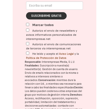
SUSCRIBIRME GRATIS
Marcar todos
Autorizo el envío de newsletters y
avisos informativos personalizados de
interempresas.net
Autorizo el envío de comunicaciones
de terceros vía interempresas.net
He leído y acepto el
Aviso Legal
y la
Política de Protección de Datos
Responsable:
Interempresas Media, S.L.U.
Finalidades:
Suscripción a nuestra(s)
newsletter(s). Gestión de cuenta de usuario.
Envío de emails relacionados con la misma o
relativos a intereses similares o
asociados.
Conservación:
mientras dure la
relación con Ud., o mientras sea necesario para
llevar a cabo las finalidades especificadas
Cesión:
Los datos pueden cederse a otras
empresas del
grupo
por motivos de gestión interna.
Derechos:
Acceso, rectificación, oposición, supresión,
portabilidad, limitación del tratatamiento y
decisiones automatizadas:
contacte con