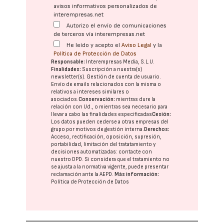
avisos informativos personalizados de
interempresas.net
Autorizo el envío de comunicaciones
de terceros vía interempresas.net
He leído y acepto el
Aviso Legal
y la
Política de Protección de Datos
Responsable:
Interempresas Media, S.L.U.
Finalidades:
Suscripción a nuestra(s)
newsletter(s). Gestión de cuenta de usuario.
Envío de emails relacionados con la misma o
relativos a intereses similares o
asociados.
Conservación:
mientras dure la
relación con Ud., o mientras sea necesario para
llevar a cabo las finalidades especificadas
Cesión:
Los datos pueden cederse a otras
empresas del
grupo
por motivos de gestión interna.
Derechos:
Acceso, rectificación, oposición, supresión,
portabilidad, limitación del tratatamiento y
decisiones automatizadas:
contacte con
nuestro DPD
. Si considera que el tratamiento no
se ajusta a la normativa vigente, puede presentar
reclamación ante la
AEPD
.
Más información:
Política de Protección de Datos