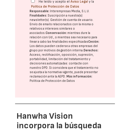
He leído y acepto el
Aviso Legal
y la
Política de Protección de Datos
Responsable:
Interempresas Media, S.L.U.
Finalidades:
Suscripción a nuestra(s)
newsletter(s). Gestión de cuenta de usuario.
Envío de emails relacionados con la misma o
relativos a intereses similares o
asociados.
Conservación:
mientras dure la
relación con Ud., o mientras sea necesario para
llevar a cabo las finalidades especificadas
Cesión:
Los datos pueden cederse a otras
empresas del
grupo
por motivos de gestión interna.
Derechos:
Acceso, rectificación, oposición, supresión,
portabilidad, limitación del tratatamiento y
decisiones automatizadas:
contacte con
nuestro DPD
. Si considera que el tratamiento no
se ajusta a la normativa vigente, puede presentar
reclamación ante la
AEPD
.
Más información:
Política de Protección de Datos
Hanwha Vision
incorpora la búsqueda