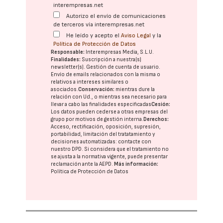
interempresas.net
Autorizo el envío de comunicaciones
de terceros vía interempresas.net
He leído y acepto el
Aviso Legal
y la
Política de Protección de Datos
Responsable:
Interempresas Media, S.L.U.
Finalidades:
Suscripción a nuestra(s)
newsletter(s). Gestión de cuenta de usuario.
Envío de emails relacionados con la misma o
relativos a intereses similares o
asociados.
Conservación:
mientras dure la
relación con Ud., o mientras sea necesario para
llevar a cabo las finalidades especificadas
Cesión:
Los datos pueden cederse a otras
empresas del
grupo
por motivos de gestión interna.
Derechos:
Acceso, rectificación, oposición, supresión,
portabilidad, limitación del tratatamiento y
decisiones automatizadas:
contacte con
nuestro DPD
. Si considera que el tratamiento no
se ajusta a la normativa vigente, puede presentar
reclamación ante la
AEPD
.
Más información:
Política de Protección de Datos