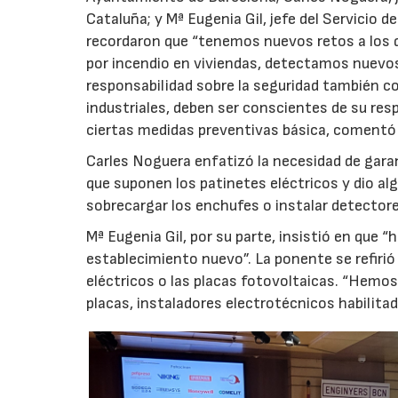
Cataluña; y Mª Eugenia Gil, jefe del Servicio 
recordaron que “tenemos nuevos retos a los 
por incendio en viviendas, detectamos nuevos r
responsabilidad sobre la seguridad también co
industriales, deben ser conscientes de su res
ciertas medidas preventivas básica, comentó 
Carles Noguera enfatizó la necesidad de garant
que suponen los patinetes eléctricos y dio al
sobrecargar los enchufes o instalar detectore
Mª Eugenia Gil, por su parte, insistió en que
establecimiento nuevo”. La ponente se refiri
eléctricos o las placas fotovoltaicas. “Hemos
placas, instaladores electrotécnicos habilita