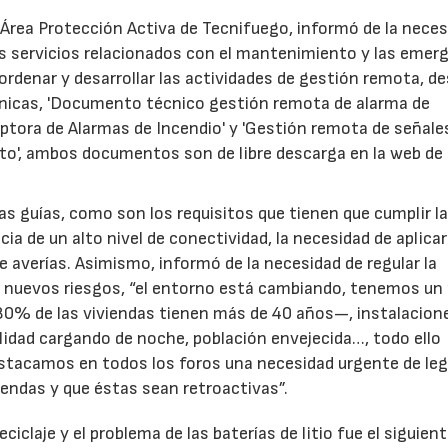
l Área Protección Activa de Tecnifuego, informó de la neces
os servicios relacionados con el mantenimiento y las emer
, ordenar y desarrollar las actividades de gestión remota, d
nicas, 'Documento técnico gestión remota de alarma de
ptora de Alarmas de Incendio' y 'Gestión remota de señale
to', ambos documentos son de libre descarga en la web de 
as guías, como son los requisitos que tienen que cumplir l
ia de un alto nivel de conectividad, la necesidad de aplicar
e averías. Asimismo, informó de la necesidad de regular la
os nuevos riesgos, “el entorno está cambiando, tenemos un
80% de las viviendas tienen más de 40 años—, instalacion
lidad cargando de noche, población envejecida…, todo ello
estacamos en todos los foros una necesidad urgente de leg
endas y que éstas sean retroactivas”.
ciclaje y el problema de las baterías de litio fue el siguien