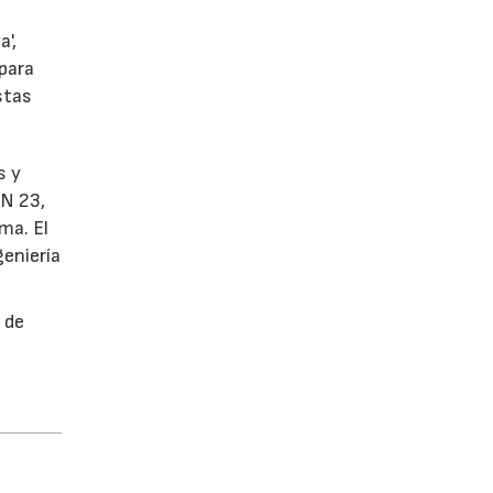
',
 para
stas
s y
TN 23,
ma. El
geniería
 de