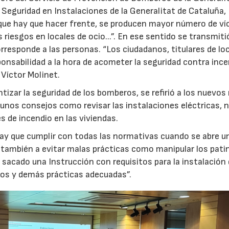
de Seguridad en Instalaciones de la Generalitat de Cataluña,
que hay que hacer frente, se producen mayor número de ví
iesgos en locales de ocio...”. En ese sentido se transmitió
rresponde a las personas. “Los ciudadanos, titulares de loc
ponsabilidad a la hora de acometer la seguridad contra ince
Víctor Molinet.
izar la seguridad de los bomberos, se refirió a los nuevos
gunos consejos como revisar las instalaciones eléctricas, 
s de incendio en las viviendas.
 “hay que cumplir con todas las normativas cuando se abre u
ó también a evitar malas prácticas como manipular los pati
 sacado una Instrucción con requisitos para la instalación 
dos y demás prácticas adecuadas”.