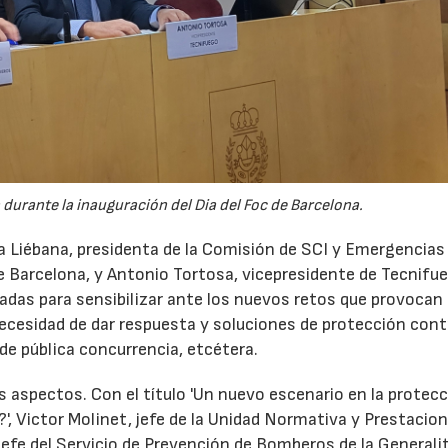
 durante la inauguración del Dia del Foc de Barcelona.
a Liébana, presidenta de la Comisión de SCI y Emergencias 
e Barcelona, y Antonio Tortosa, vicepresidente de Tecnifu
rnadas para sensibilizar ante los nuevos retos que provocan 
ecesidad de dar respuesta y soluciones de protección cont
 de pública concurrencia, etcétera.
 aspectos. Con el título 'Un nuevo escenario en la protec
21/07/2026
28/07/202
 Victor Molinet, jefe de la Unidad Normativa y Prestacion
efe del Servicio de Prevención de Bomberos de la Generali