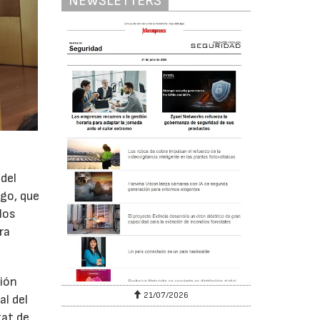
NEWSLETTERS
del
ego, que
los
ra
ción
6
21/07/2026
al del
tat de