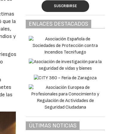
SUSCRIBIRSE
ctimas
 que la
ENLACES DESTACADOS
ales,
ndios y
 riesgos
no
n
netes
de las
ÚLTIMAS NOTICIAS