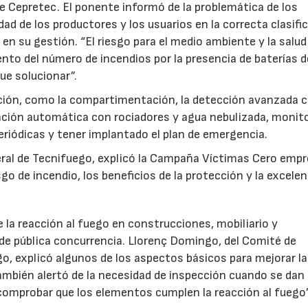
de Cepretec. El ponente informó de la problemática de los
lidad de los productores y los usuarios en la correcta clasifi
r en su gestión. “El riesgo para el medio ambiente y la salud
nto del número de incendios por la presencia de baterías de
que solucionar”.
nción, como la compartimentación, la detección avanzada 
ción automática con rociadores y agua nebulizada, monito
eriódicas y tener implantado el plan de emergencia.
eral de Tecnifuego, explicó la Campaña Víctimas Cero emp
esgo de incendio, los beneficios de la protección y la excelen
e la reacción al fuego en construcciones, mobiliario y
 de pública concurrencia. Llorenç Domingo, del Comité de
o, explicó algunos de los aspectos básicos para mejorar la
también alertó de la necesidad de inspección cuando se dan
 comprobar que los elementos cumplen la reacción al fuego”