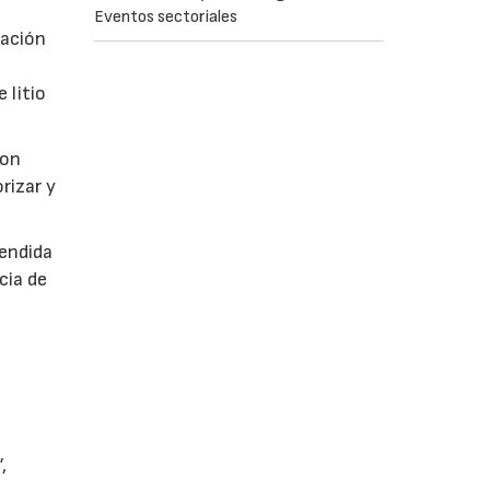
Eventos sectoriales
cación
 litio
con
rizar y
rendida
cia de
,