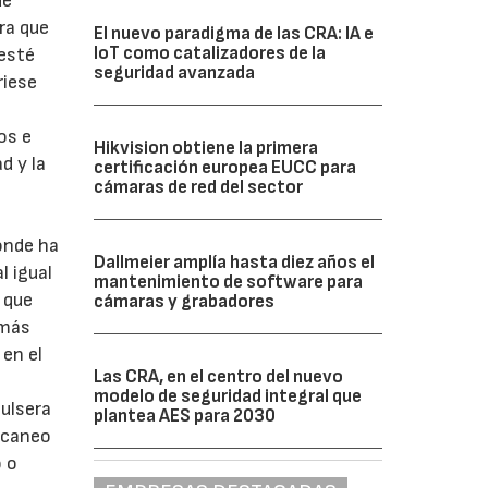
de
ra que
El nuevo paradigma de las CRA: IA e
IoT como catalizadores de la
 esté
seguridad avanzada
riese
os e
Hikvision obtiene la primera
d y la
certificación europea EUCC para
cámaras de red del sector
onde ha
Dallmeier amplía hasta diez años el
l igual
mantenimiento de software para
o que
cámaras y grabadores
emás
 en el
Las CRA, en el centro del nuevo
modelo de seguridad integral que
ulsera
plantea AES para 2030
escaneo
 o