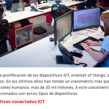
 proliferación de los dispositivos IOT, internet of things, 
tipo. En los últimos años han tenido un crecimiento más qu
ue seres humanos: más de 35 mil millones. A este crecimien
acionados con estos tipos de dispositivos.
21/07/2026
28/07/202
sitivos conectados IOT