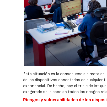
Esta situación es la consecuencia directa de la
de los dispositivos conectados de cualquier 
exponencial. De hecho, hay el triple de iot q
exagerado se le asocian todos los riesgos rel
Riesgos y vulnerabilidades de los dispo