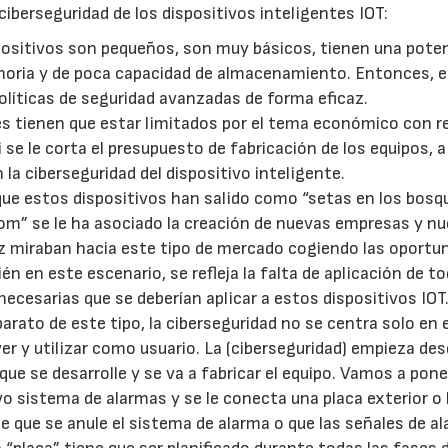
 ciberseguridad de los dispositivos inteligentes IOT:
positivos son pequeños, son muy básicos, tienen una pote
oria y de poca capacidad de almacenamiento. Entonces, 
líticas de seguridad avanzadas de forma eficaz.
tes tienen que estar limitados por el tema económico con 
i se le corta el presupuesto de fabricación de los equipos, 
 la ciberseguridad del dispositivo inteligente.
 que estos dispositivos han salido como “setas en los bosq
om” se le ha asociado la creación de nuevas empresas y n
ez miraban hacia este tipo de mercado cogiendo las oportu
n en este escenario, se refleja la falta de aplicación de to
necesarias que se deberían aplicar a estos dispositivos IOT
arato de este tipo, la ciberseguridad no se centra solo en e
er y utilizar como usuario. La (ciberseguridad) empieza des
se desarrolle y se va a fabricar el equipo. Vamos a pone
vo sistema de alarmas y se le conecta una placa exterior o 
te que se anule el sistema de alarma o que las señales de a