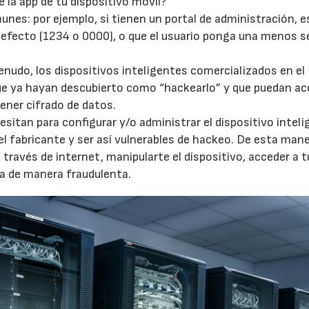
 la app de tu dispositivo móvil?
nes: por ejemplo, si tienen un portal de administración, 
defecto (1234 o 0000), o que el usuario ponga una menos s
enudo, los dispositivos inteligentes comercializados en el
ue ya hayan descubierto como “hackearlo” y que puedan ac
ener cifrado de datos.
esitan para configurar y/o administrar el dispositivo inteli
l fabricante y ser así vulnerables de hackeo. De esta mane
 través de internet, manipularte el dispositivo, acceder a 
a de manera fraudulenta.