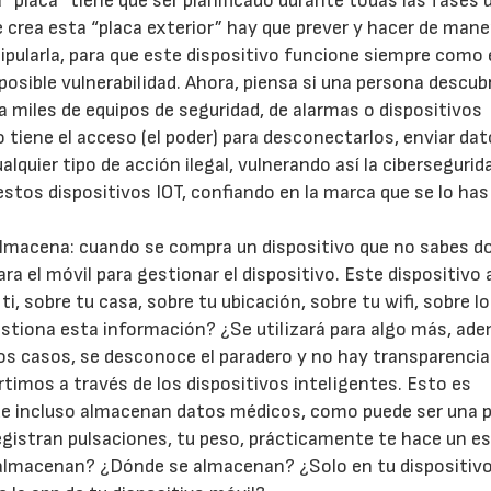
a “placa” tiene que ser planificado durante todas las fases 
e crea esta “placa exterior” hay que prever y hacer de mane
ipularla, para que este dispositivo funcione siempre como
osible vulnerabilidad. Ahora, piensa si una persona descub
a miles de equipos de seguridad, de alarmas o dispositivos
 tiene el acceso (el poder) para desconectarlos, enviar dat
lquier tipo de acción ilegal, vulnerando así la cibersegurida
stos dispositivos IOT, confiando en la marca que se lo has
 almacena: cuando se compra un dispositivo que no sabes d
ra el móvil para gestionar el dispositivo. Este dispositivo a
i, sobre tu casa, sobre tu ubicación, sobre tu wifi, sobre l
stiona esta información? ¿Se utilizará para algo más, ad
os casos, se desconoce el paradero y no hay transparencia
timos a través de los dispositivos inteligentes. Esto es
que incluso almacenan datos médicos, como puede ser una p
 Registran pulsaciones, tu peso, prácticamente te hace un 
almacenan? ¿Dónde se almacenan? ¿Solo en tu dispositivo