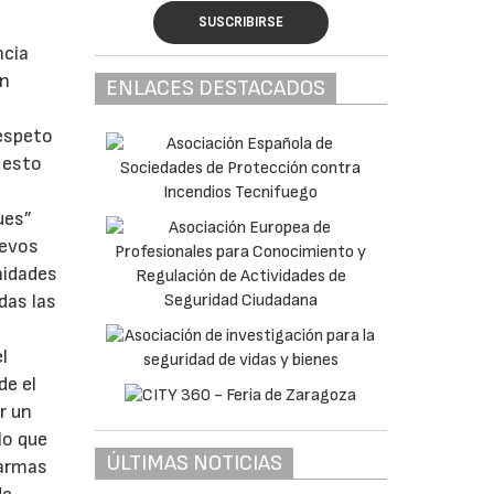
SUSCRIBIRSE
ncia
en
ENLACES DESTACADOS
respeto
a esto
ues”
uevos
nidades
das las
.
l
de el
r un
lo que
ÚLTIMAS NOTICIAS
larmas