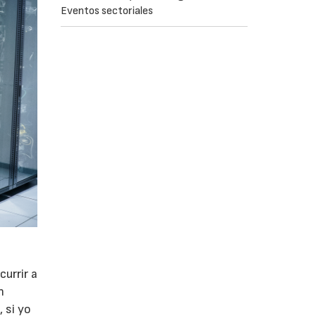
Eventos sectoriales
currir a
n
, si yo