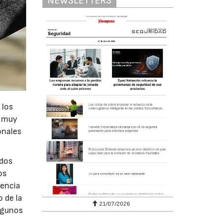
NEWSLETTERS
 los
n muy
onales
 dos
os
rencia
 de la
6
21/07/2026
algunos