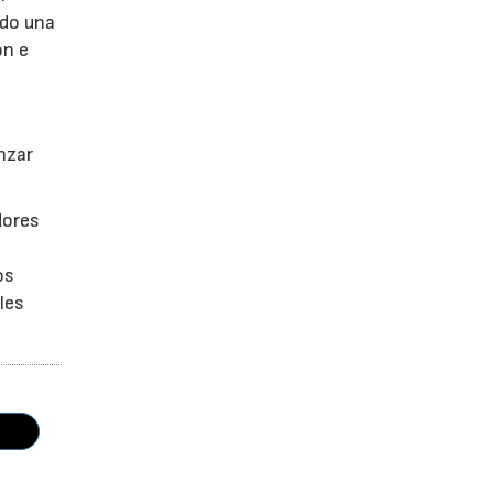
ndo una
ón e
anzar
dores
os
les