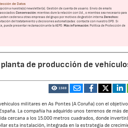
otección de Datos
pción a nuestra(s) newsletter(s). Gestión de cuenta de usuario. Envío de emails
o asociados.
Conservación:
mientras dure la relación con Ud., o mientras sea necesario para
ueden cederse a otras
empresas del grupo
por motivos de gestión interna.
Derechos:
imitación del tratatamiento y decisiones automatizadas:
contacte con nuestro DPD
. Si
nte, puede presentar reclamación ante la
AEPD
.
Más información:
Política de Protección de
 planta de producción de vehículo
1569
ehículos militares en As Pontes (A Coruña) con el objetivo
e España. La compañía ha adquirido unos terrenos de más d
ida cercana a los 15.000 metros cuadrados, donde invertir
llar esta instalación, integrada en la estrategia de crecim