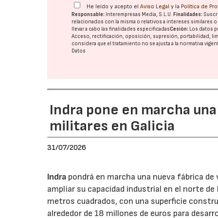
He leído y acepto el
Aviso Legal
y la
Política de Pr
Responsable:
Interempresas Media, S.L.U.
Finalidades:
Suscri
relacionados con la misma o relativos a intereses similares 
llevar a cabo las finalidades especificadas
Cesión:
Los datos p
Acceso, rectificación, oposición, supresión, portabilidad, l
considera que el tratamiento no se ajusta a la normativa vige
Datos
Indra pone en marcha una
militares en Galicia
31/07/2026
Indra
pondrá en marcha una nueva fábrica de v
ampliar su capacidad industrial en el norte d
metros cuadrados, con una superficie constru
alrededor de 18 millones de euros para desarro