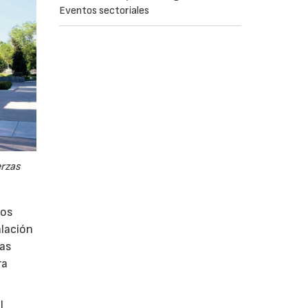
Eventos sectoriales
erzas
los
alación
vas
ra
l