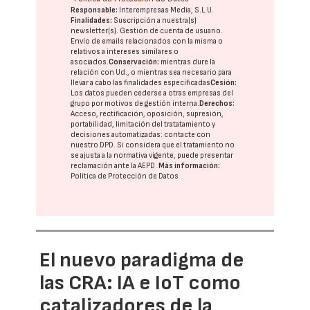
Responsable:
Interempresas Media, S.L.U.
Finalidades:
Suscripción a nuestra(s)
newsletter(s). Gestión de cuenta de usuario.
Envío de emails relacionados con la misma o
relativos a intereses similares o
asociados.
Conservación:
mientras dure la
relación con Ud., o mientras sea necesario para
llevar a cabo las finalidades especificadas
Cesión:
Los datos pueden cederse a otras
empresas del
grupo
por motivos de gestión interna.
Derechos:
Acceso, rectificación, oposición, supresión,
portabilidad, limitación del tratatamiento y
decisiones automatizadas:
contacte con
nuestro DPD
. Si considera que el tratamiento no
se ajusta a la normativa vigente, puede presentar
reclamación ante la
AEPD
.
Más información:
Política de Protección de Datos
El nuevo paradigma de
las CRA: IA e IoT como
catalizadores de la