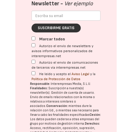
Newsletter -
Ver ejemplo
SUSCRIBIRME GRATIS
Marcar todos
Autorizo el envío de newsletters y
avisos informativos personalizados de
interempresas.net
Autorizo el envío de comunicaciones
de terceros vía interempresas.net
He leído y acepto el
Aviso Legal
y la
Política de Protección de Datos
Responsable:
Interempresas Media, S.L.U.
Finalidades:
Suscripción a nuestra(s)
newsletter(s). Gestión de cuenta de usuario.
Envío de emails relacionados con la misma o
relativos a intereses similares o
asociados.
Conservación:
mientras dure la
relación con Ud., o mientras sea necesario para
llevar a cabo las finalidades especificadas
Cesión:
Los datos pueden cederse a otras
empresas del
grupo
por motivos de gestión interna.
Derechos:
Acceso, rectificación, oposición, supresión,