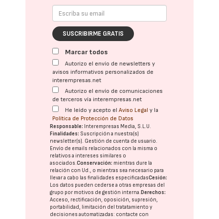
SUSCRIBIRME GRATIS
Marcar todos
Autorizo el envío de newsletters y
avisos informativos personalizados de
interempresas.net
Autorizo el envío de comunicaciones
de terceros vía interempresas.net
He leído y acepto el
Aviso Legal
y la
Política de Protección de Datos
Responsable:
Interempresas Media, S.L.U.
Finalidades:
Suscripción a nuestra(s)
newsletter(s). Gestión de cuenta de usuario.
Envío de emails relacionados con la misma o
relativos a intereses similares o
asociados.
Conservación:
mientras dure la
relación con Ud., o mientras sea necesario para
llevar a cabo las finalidades especificadas
Cesión:
Los datos pueden cederse a otras
empresas del
grupo
por motivos de gestión interna.
Derechos:
Acceso, rectificación, oposición, supresión,
portabilidad, limitación del tratatamiento y
decisiones automatizadas:
contacte con