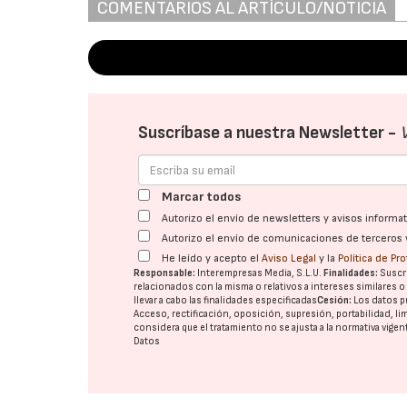
COMENTARIOS AL ARTÍCULO/NOTICIA
Suscríbase a nuestra Newsletter -
Marcar todos
Autorizo el envío de newsletters y avisos inform
Autorizo el envío de comunicaciones de terceros 
He leído y acepto el
Aviso Legal
y la
Política de Pr
Responsable:
Interempresas Media, S.L.U.
Finalidades:
Suscri
relacionados con la misma o relativos a intereses similares 
llevar a cabo las finalidades especificadas
Cesión:
Los datos p
Acceso, rectificación, oposición, supresión, portabilidad, l
considera que el tratamiento no se ajusta a la normativa vige
Datos