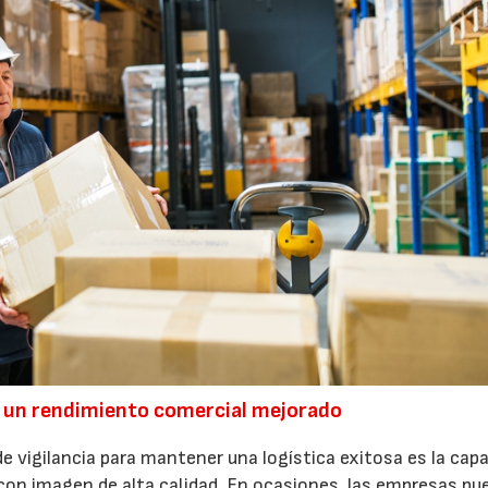
 y un rendimiento comercial mejorado
21/07/2026
28/07/202
e vigilancia para mantener una logística exitosa es la cap
on imagen de alta calidad. En ocasiones, las empresas pu