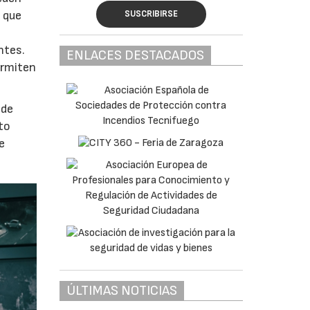
SUSCRIBIRSE
n que
ntes.
ENLACES DESTACADOS
ermiten
 de
to
e
ÚLTIMAS NOTICIAS