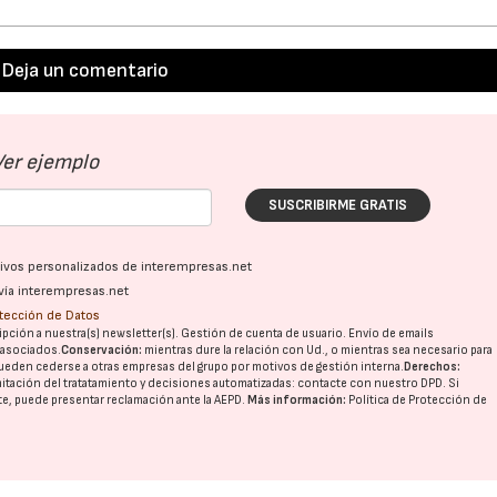
Deja un comentario
Ver ejemplo
SUSCRIBIRME GRATIS
ativos personalizados de interempresas.net
vía interempresas.net
otección de Datos
pción a nuestra(s) newsletter(s). Gestión de cuenta de usuario. Envío de emails
o asociados.
Conservación:
mientras dure la relación con Ud., o mientras sea necesario para
ueden cederse a otras
empresas del grupo
por motivos de gestión interna.
Derechos:
imitación del tratatamiento y decisiones automatizadas:
contacte con nuestro DPD
. Si
nte, puede presentar reclamación ante la
AEPD
.
Más información:
Política de Protección de