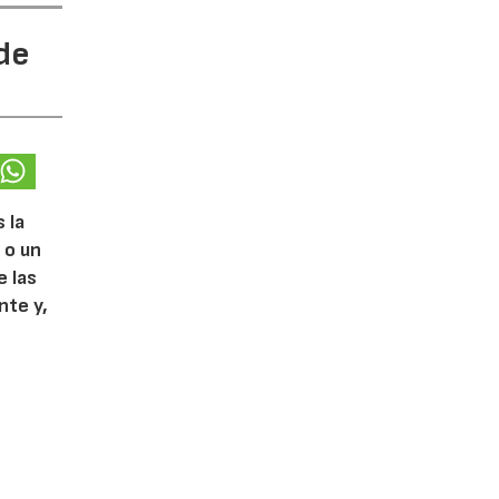
 de
 la
 o un
e las
nte y,