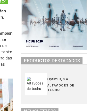
udan
ón.
también
, se
o de
, tanto
érdidas
PRODUCTOS DESTACADOS
las
Optimus, S.A.
ALTAVOCES DE
TECHO