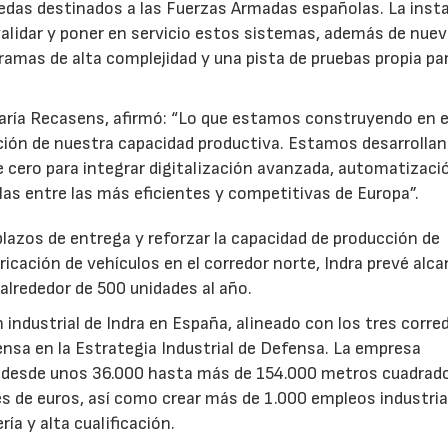
uedas destinados a las Fuerzas Armadas españolas. La inst
 validar y poner en servicio estos sistemas, además de nue
gramas de alta complejidad y una pista de pruebas propia pa
María Recasens, afirmó: “Lo que estamos construyendo en e
ión de nuestra capacidad productiva. Estamos desarrolla
 cero para integrar digitalización avanzada, automatizaci
uarlas entre las más eficientes y competitivas de Europa”.
 plazos de entrega y reforzar la capacidad de producción de
ricación de vehículos en el corredor norte, Indra prevé alc
alrededor de 500 unidades al año.
n industrial de Indra en España, alineado con los tres corre
fensa en la Estrategia Industrial de Defensa. La empresa
a desde unos 36.000 hasta más de 154.000 metros cuadrad
es de euros, así como crear más de 1.000 empleos industria
ía y alta cualificación.