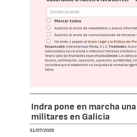
Marcar todos
Autorizo el envío de newsletters y avisos inform
Autorizo el envío de comunicaciones de terceros 
He leído y acepto el
Aviso Legal
y la
Política de Pr
Responsable:
Interempresas Media, S.L.U.
Finalidades:
Suscri
relacionados con la misma o relativos a intereses similares 
llevar a cabo las finalidades especificadas
Cesión:
Los datos p
Acceso, rectificación, oposición, supresión, portabilidad, l
considera que el tratamiento no se ajusta a la normativa vige
Datos
Indra pone en marcha una
militares en Galicia
31/07/2026