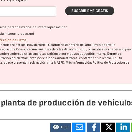
SUSCRIBIRME GRATIS
ativos personalizados de interempresas.net
vía interempresas.net
otección de Datos
pción a nuestra(s) newsletter(s). Gestión de cuenta de usuario. Envío de emails
o asociados.
Conservación:
mientras dure la relación con Ud., o mientras sea necesario para
ueden cederse a otras
empresas del grupo
por motivos de gestión interna.
Derechos:
imitación del tratatamiento y decisiones automatizadas:
contacte con nuestro DPD
. Si
nte, puede presentar reclamación ante la
AEPD
.
Más información:
Política de Protección de
 planta de producción de vehículo
21/07/2026
28/07/202
1539