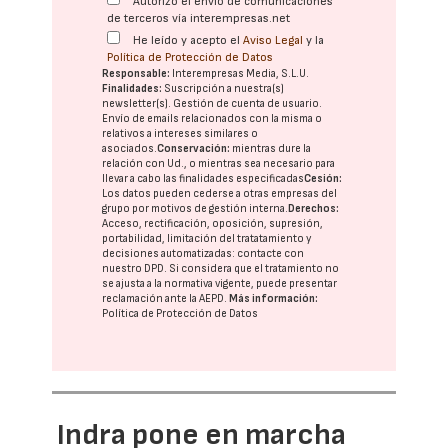
Autorizo el envío de comunicaciones
de terceros vía interempresas.net
He leído y acepto el
Aviso Legal
y la
Política de Protección de Datos
Responsable:
Interempresas Media, S.L.U.
Finalidades:
Suscripción a nuestra(s)
newsletter(s). Gestión de cuenta de usuario.
Envío de emails relacionados con la misma o
relativos a intereses similares o
asociados.
Conservación:
mientras dure la
relación con Ud., o mientras sea necesario para
llevar a cabo las finalidades especificadas
Cesión:
Los datos pueden cederse a otras
empresas del
grupo
por motivos de gestión interna.
Derechos:
Acceso, rectificación, oposición, supresión,
portabilidad, limitación del tratatamiento y
decisiones automatizadas:
contacte con
nuestro DPD
. Si considera que el tratamiento no
se ajusta a la normativa vigente, puede presentar
reclamación ante la
AEPD
.
Más información:
Política de Protección de Datos
Indra pone en marcha