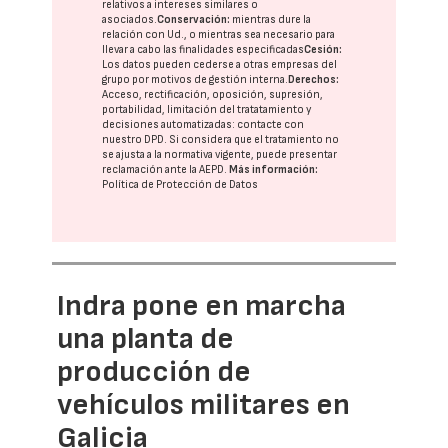
relativos a intereses similares o
asociados.
Conservación:
mientras dure la
relación con Ud., o mientras sea necesario para
llevar a cabo las finalidades especificadas
Cesión:
Los datos pueden cederse a otras
empresas del
grupo
por motivos de gestión interna.
Derechos:
Acceso, rectificación, oposición, supresión,
portabilidad, limitación del tratatamiento y
decisiones automatizadas:
contacte con
nuestro DPD
. Si considera que el tratamiento no
se ajusta a la normativa vigente, puede presentar
reclamación ante la
AEPD
.
Más información:
Política de Protección de Datos
Indra pone en marcha
una planta de
producción de
vehículos militares en
Galicia