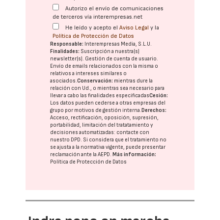
Autorizo el envío de comunicaciones
de terceros vía interempresas.net
He leído y acepto el
Aviso Legal
y la
Política de Protección de Datos
Responsable:
Interempresas Media, S.L.U.
Finalidades:
Suscripción a nuestra(s)
newsletter(s). Gestión de cuenta de usuario.
Envío de emails relacionados con la misma o
relativos a intereses similares o
asociados.
Conservación:
mientras dure la
relación con Ud., o mientras sea necesario para
llevar a cabo las finalidades especificadas
Cesión:
Los datos pueden cederse a otras
empresas del
grupo
por motivos de gestión interna.
Derechos:
Acceso, rectificación, oposición, supresión,
portabilidad, limitación del tratatamiento y
decisiones automatizadas:
contacte con
nuestro DPD
. Si considera que el tratamiento no
se ajusta a la normativa vigente, puede presentar
reclamación ante la
AEPD
.
Más información:
Política de Protección de Datos