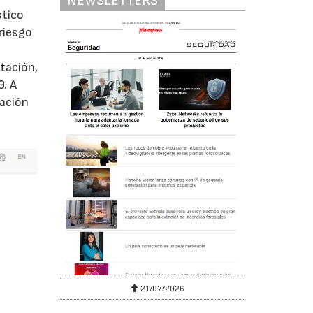
NEWSLETTERS
stico
 riesgo
tación,
9. A
uación
6
21/07/2026