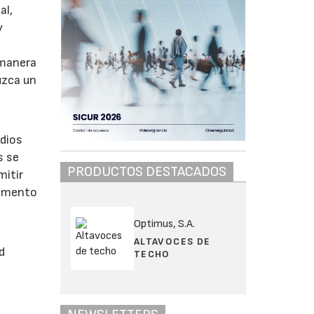
al,
y
 manera
uzca un
ndios
s se
PRODUCTOS DESTACADOS
mitir
aumento
Optimus, S.A.
ALTAVOCES DE
d
TECHO