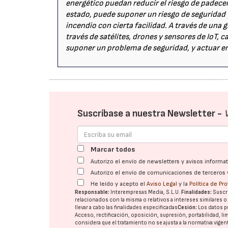
energético puedan reducir el riesgo de padece
estado, puede suponer un riesgo de seguridad y
incendio con cierta facilidad. A través de una
través de satélites, drones y sensores de IoT
suponer un problema de seguridad, y actuar e
Suscríbase a nuestra Newsletter -
Marcar todos
Autorizo el envío de newsletters y avisos inform
Autorizo el envío de comunicaciones de terceros 
He leído y acepto el
Aviso Legal
y la
Política de Pr
Responsable:
Interempresas Media, S.L.U.
Finalidades:
Suscri
relacionados con la misma o relativos a intereses similares 
llevar a cabo las finalidades especificadas
Cesión:
Los datos p
Acceso, rectificación, oposición, supresión, portabilidad, l
considera que el tratamiento no se ajusta a la normativa vige