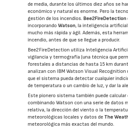
de media, durante los últimos diez años se 
económico y natural es enorme. Pero la tecnol
gestión de los incendios.
Bee2FireDetection
incorporando
Watson
, la inteligencia artificia
mucho más rápida y ágil. Además, esta herrami
incendio, antes de que se llegue a producir.
Bee2FireDetection utiliza Inteligencia Artific
vigilancia y termografía (una técnica que per
forestales a distancias de hasta 15 km durant
analizan con IBM Watson Visual Recognition ut
que el sistema pueda detectar cualquier indi
de temperatura o un cambio de luz, y dar la al
Este pionero sistema también puede calcular e
combinando Watson con una serie de datos m
relativa, la dirección del viento o la tempera
meteorológicas locales y datos de
The Weath
meteorológica más exactas del mundo.