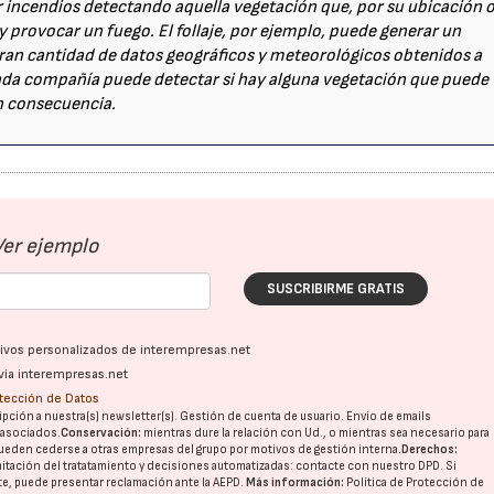
r incendios detectando aquella vegetación que, por su ubicación 
 provocar un fuego. El follaje, por ejemplo, puede generar un
 gran cantidad de datos geográficos y meteorológicos obtenidos a
, cada compañía puede detectar si hay alguna vegetación que puede
n consecuencia.
Ver ejemplo
SUSCRIBIRME GRATIS
ativos personalizados de interempresas.net
vía interempresas.net
otección de Datos
pción a nuestra(s) newsletter(s). Gestión de cuenta de usuario. Envío de emails
o asociados.
Conservación:
mientras dure la relación con Ud., o mientras sea necesario para
ueden cederse a otras
empresas del grupo
por motivos de gestión interna.
Derechos:
imitación del tratatamiento y decisiones automatizadas:
contacte con nuestro DPD
. Si
nte, puede presentar reclamación ante la
AEPD
.
Más información:
Política de Protección de