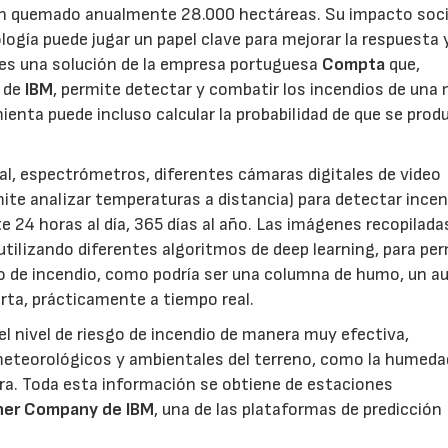
han quemado anualmente 28.000 hectáreas. Su impacto soci
ogía puede jugar un papel clave para mejorar la respuesta 
es una solución de la empresa portuguesa
Compta
que,
l de
IBM
, permite detectar y combatir los incendios de una
enta puede incluso calcular la probabilidad de que se prod
ial, espectrómetros, diferentes cámaras digitales de video
mite analizar temperaturas a distancia) para detectar ince
e 24 horas al día, 365 días al año. Las imágenes recopilada
ilizando diferentes algoritmos de deep learning, para per
cio de incendio, como podría ser una columna de humo, un 
erta, prácticamente a tiempo real.
l nivel de riesgo de incendio de manera muy efectiva,
eteorológicos y ambientales del terreno, como la humeda
tura. Toda esta información se obtiene de estaciones
er Company de IBM
, una de las plataformas de predicción