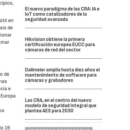
ipios,
El nuevo paradigma de las CRA: IA e
IoT como catalizadores de la
seguridad avanzada
útil en
sis de
ionar
Hikvision obtiene la primera
tomar
certificación europea EUCC para
cámaras de red del sector
Dallmeier amplía hasta diez años el
lo de
mantenimiento de software para
cámaras y grabadores
ones
cia e
 Europa
Las CRA, en el centro del nuevo
modelo de seguridad integral que
os
plantea AES para 2030
do 16