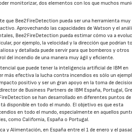
der monitorizar, dos elementos con los que muchos munic
mite que Bee2FireDetection pueda ser una herramienta muy 
 activo. Aprovechando las capacidades de Watson y el análi
ntales, Bee2FireDetection pueda estimar cómo va a evoluc
cular, por ejemplo, la velocidad y la dirección que podrían 
aliosa y detallada puede servir para que bomberos y otros
rol del incendio de una manera muy ágil y eficiente.
ncial que puede tener la inteligencia artificial de IBM en
r más efectiva la lucha contra incendios es sólo un ejemp
n impacto positivo y ser un gran apoyo en la toma de decisi
irector de Business Partners de IBM España, Portugal, Gre
2FireDetection se han desarrollado en diferentes puntos de
tá disponible en todo el mundo. El objetivo es que esta
ncendios en todo el mundo, especialmente en aquellos punt
es, como California, España o Portugal.
sca y Alimentación, en España entre el 1 de enero y el pasa