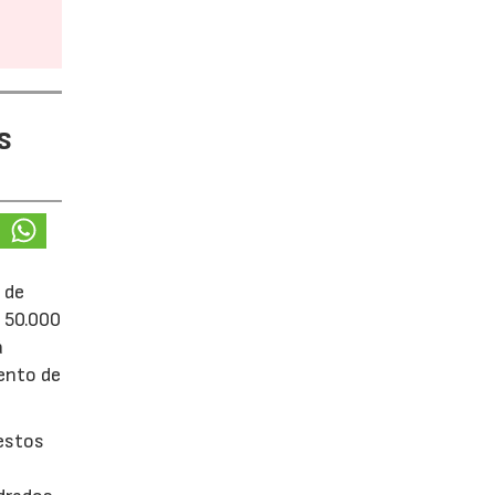
s
 de
e 50.000
á
iento de
uestos