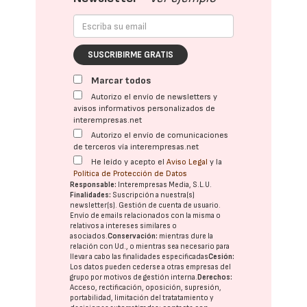
SUSCRIBIRME GRATIS
Marcar todos
Autorizo el envío de newsletters y
avisos informativos personalizados de
interempresas.net
Autorizo el envío de comunicaciones
de terceros vía interempresas.net
He leído y acepto el
Aviso Legal
y la
Política de Protección de Datos
Responsable:
Interempresas Media, S.L.U.
Finalidades:
Suscripción a nuestra(s)
newsletter(s). Gestión de cuenta de usuario.
Envío de emails relacionados con la misma o
relativos a intereses similares o
asociados.
Conservación:
mientras dure la
relación con Ud., o mientras sea necesario para
llevar a cabo las finalidades especificadas
Cesión:
Los datos pueden cederse a otras
empresas del
grupo
por motivos de gestión interna.
Derechos:
Acceso, rectificación, oposición, supresión,
portabilidad, limitación del tratatamiento y