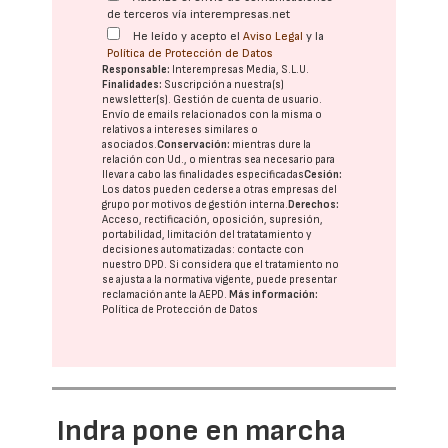
de terceros vía interempresas.net
He leído y acepto el
Aviso Legal
y la
Política de Protección de Datos
Responsable:
Interempresas Media, S.L.U.
Finalidades:
Suscripción a nuestra(s)
newsletter(s). Gestión de cuenta de usuario.
Envío de emails relacionados con la misma o
relativos a intereses similares o
asociados.
Conservación:
mientras dure la
relación con Ud., o mientras sea necesario para
llevar a cabo las finalidades especificadas
Cesión:
Los datos pueden cederse a otras
empresas del
grupo
por motivos de gestión interna.
Derechos:
Acceso, rectificación, oposición, supresión,
portabilidad, limitación del tratatamiento y
decisiones automatizadas:
contacte con
nuestro DPD
. Si considera que el tratamiento no
se ajusta a la normativa vigente, puede presentar
reclamación ante la
AEPD
.
Más información:
Política de Protección de Datos
Indra pone en marcha