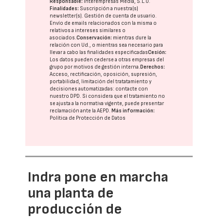
Responsable:
Interempresas Media, S.L.U.
Finalidades:
Suscripción a nuestra(s)
newsletter(s). Gestión de cuenta de usuario.
Envío de emails relacionados con la misma o
relativos a intereses similares o
asociados.
Conservación:
mientras dure la
relación con Ud., o mientras sea necesario para
llevar a cabo las finalidades especificadas
Cesión:
Los datos pueden cederse a otras
empresas del
grupo
por motivos de gestión interna.
Derechos:
Acceso, rectificación, oposición, supresión,
portabilidad, limitación del tratatamiento y
decisiones automatizadas:
contacte con
nuestro DPD
. Si considera que el tratamiento no
se ajusta a la normativa vigente, puede presentar
reclamación ante la
AEPD
.
Más información:
Política de Protección de Datos
Indra pone en marcha
una planta de
producción de