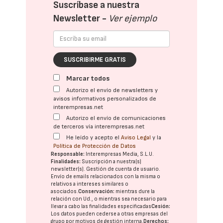
Suscríbase a nuestra
Newsletter -
Ver ejemplo
SUSCRIBIRME GRATIS
Marcar todos
Autorizo el envío de newsletters y
avisos informativos personalizados de
interempresas.net
Autorizo el envío de comunicaciones
de terceros vía interempresas.net
He leído y acepto el
Aviso Legal
y la
Política de Protección de Datos
Responsable:
Interempresas Media, S.L.U.
Finalidades:
Suscripción a nuestra(s)
newsletter(s). Gestión de cuenta de usuario.
Envío de emails relacionados con la misma o
relativos a intereses similares o
asociados.
Conservación:
mientras dure la
relación con Ud., o mientras sea necesario para
llevar a cabo las finalidades especificadas
Cesión:
Los datos pueden cederse a otras
empresas del
grupo
por motivos de gestión interna.
Derechos: