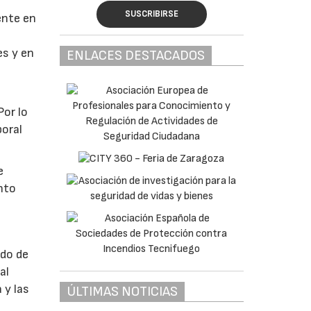
SUSCRIBIRSE
ente en
es y en
ENLACES DESTACADOS
Por lo
boral
e
nto
ado de
al
 y las
ÚLTIMAS NOTICIAS