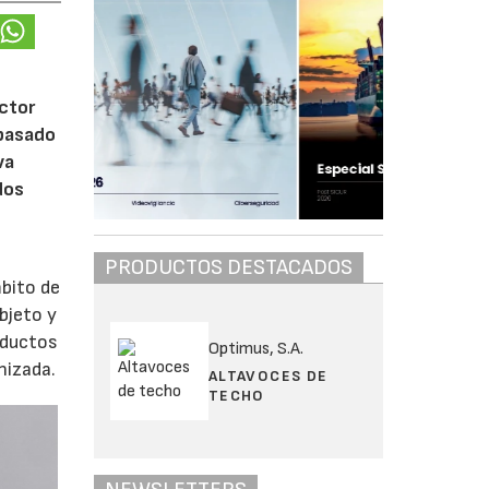
ctor
 pasado
va
dos
PRODUCTOS DESTACADOS
bito de
bjeto y
oductos
Optimus, S.A.
nizada.
ALTAVOCES DE
TECHO