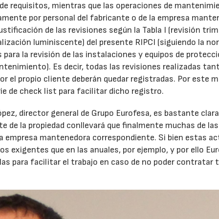
 de requisitos, mientras que las operaciones de mantenimi
icamente por personal del fabricante o de la empresa mante
tificación de las revisiones según la Tabla I (revisión trim
alización luminiscente) del presente RIPCI (siguiendo la n
ara la revisión de las instalaciones y equipos de protecc
tenimiento). Es decir, todas las revisiones realizadas tan
 el propio cliente deberán quedar registradas. Por este m
e de check list para facilitar dicho registro.
pez, director general de Grupo Eurofesa, es bastante clara:
te de la propiedad conllevará que finalmente muchas de las
la empresa mantenedora correspondiente. Si bien estas ac
s exigentes que en las anuales, por ejemplo, y por ello Eu
las para facilitar el trabajo en caso de no poder contratar 