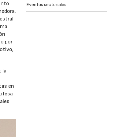
ento
Eventos sectoriales
nedora.
estral
orma
ión
to por
otivo,
 la
tas en
rofesa
tales