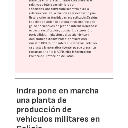
Envío de emails relacionados con la misma o
relativos a intereses similares o
asociados.
Conservación:
mientras dure la
relación con Ud., o mientras sea necesario para
llevar a cabo las finalidades especificadas
Cesión:
Los datos pueden cederse a otras
empresas del
grupo
por motivos de gestión interna.
Derechos:
Acceso, rectificación, oposición, supresión,
portabilidad, limitación del tratatamiento y
decisiones automatizadas:
contacte con
nuestro DPD
. Si considera que el tratamiento no
se ajusta a la normativa vigente, puede presentar
reclamación ante la
AEPD
.
Más información:
Política de Protección de Datos
Indra pone en marcha
una planta de
producción de
vehículos militares en