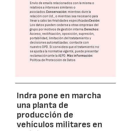
Envío de emails relacionados con la misma o
relativos a intereses similares o
asociados.
Conservación:
mientras dure la
relación con Ud., o mientras sea necesario para
llevar a cabo las finalidades especificadas
Cesión:
Los datos pueden cederse a otras
empresas del
grupo
por motivos de gestión interna.
Derechos:
Acceso, rectificación, oposición, supresión,
portabilidad, limitación del tratatamiento y
decisiones automatizadas:
contacte con
nuestro DPD
. Si considera que el tratamiento no
se ajusta a la normativa vigente, puede presentar
reclamación ante la
AEPD
.
Más información:
Política de Protección de Datos
Indra pone en marcha
una planta de
producción de
vehículos militares en