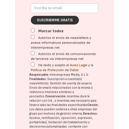
SUSCRIBIRME GRATIS
Marcar todos
Autorizo el envío de newsletters y
avisos informativos personalizados de
interempresas.net
Autorizo el envío de comunicaciones
de terceros vía interempresas.net
He leído y acepto el
Aviso Legal
y la
Política de Protección de Datos
Responsable:
Interempresas Media, S.L.U.
Finalidades:
Suscripción a nuestra(s)
newsletter(s). Gestión de cuenta de usuario.
Envío de emails relacionados con la misma o
relativos a intereses similares o
asociados.
Conservación:
mientras dure la
relación con Ud., o mientras sea necesario para
llevar a cabo las finalidades especificadas
Cesión:
Los datos pueden cederse a otras
empresas del
grupo
por motivos de gestión interna.
Derechos:
Acceso, rectificación, oposición, supresión,
portabilidad, limitación del tratatamiento y
decisiones automatizadas:
contacte con