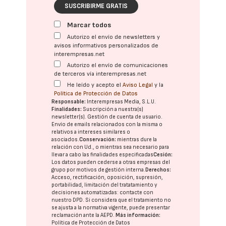
SUSCRIBIRME GRATIS
Marcar todos
Autorizo el envío de newsletters y
avisos informativos personalizados de
interempresas.net
Autorizo el envío de comunicaciones
de terceros vía interempresas.net
He leído y acepto el
Aviso Legal
y la
Política de Protección de Datos
Responsable:
Interempresas Media, S.L.U.
Finalidades:
Suscripción a nuestra(s)
newsletter(s). Gestión de cuenta de usuario.
Envío de emails relacionados con la misma o
relativos a intereses similares o
asociados.
Conservación:
mientras dure la
relación con Ud., o mientras sea necesario para
llevar a cabo las finalidades especificadas
Cesión:
Los datos pueden cederse a otras
empresas del
grupo
por motivos de gestión interna.
Derechos:
Acceso, rectificación, oposición, supresión,
portabilidad, limitación del tratatamiento y
decisiones automatizadas:
contacte con
nuestro DPD
. Si considera que el tratamiento no
se ajusta a la normativa vigente, puede presentar
reclamación ante la
AEPD
.
Más información:
Política de Protección de Datos