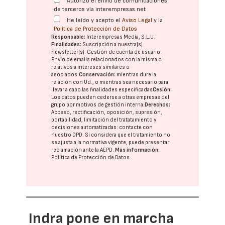
Autorizo el envío de comunicaciones
de terceros vía interempresas.net
He leído y acepto el
Aviso Legal
y la
Política de Protección de Datos
Responsable:
Interempresas Media, S.L.U.
Finalidades:
Suscripción a nuestra(s)
newsletter(s). Gestión de cuenta de usuario.
Envío de emails relacionados con la misma o
relativos a intereses similares o
asociados.
Conservación:
mientras dure la
relación con Ud., o mientras sea necesario para
llevar a cabo las finalidades especificadas
Cesión:
Los datos pueden cederse a otras
empresas del
grupo
por motivos de gestión interna.
Derechos:
Acceso, rectificación, oposición, supresión,
portabilidad, limitación del tratatamiento y
decisiones automatizadas:
contacte con
nuestro DPD
. Si considera que el tratamiento no
se ajusta a la normativa vigente, puede presentar
reclamación ante la
AEPD
.
Más información:
Política de Protección de Datos
Indra pone en marcha