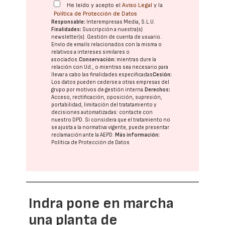
He leído y acepto el
Aviso Legal
y la
Política de Protección de Datos
Responsable:
Interempresas Media, S.L.U.
Finalidades:
Suscripción a nuestra(s)
newsletter(s). Gestión de cuenta de usuario.
Envío de emails relacionados con la misma o
relativos a intereses similares o
asociados.
Conservación:
mientras dure la
relación con Ud., o mientras sea necesario para
llevar a cabo las finalidades especificadas
Cesión:
Los datos pueden cederse a otras
empresas del
grupo
por motivos de gestión interna.
Derechos:
Acceso, rectificación, oposición, supresión,
portabilidad, limitación del tratatamiento y
decisiones automatizadas:
contacte con
nuestro DPD
. Si considera que el tratamiento no
se ajusta a la normativa vigente, puede presentar
reclamación ante la
AEPD
.
Más información:
Política de Protección de Datos
Indra pone en marcha
una planta de