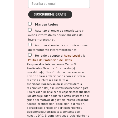
SUSCRIBIRME GRATIS
Marcar todos
Autorizo el envío de newsletters y
avisos informativos personalizados de
interempresas.net
Autorizo el envío de comunicaciones
de terceros vía interempresas.net
He leído y acepto el
Aviso Legal
y la
Política de Protección de Datos
Responsable:
Interempresas Media, S.L.U.
Finalidades:
Suscripción a nuestra(s)
newsletter(s). Gestión de cuenta de usuario.
Envío de emails relacionados con la misma o
relativos a intereses similares o
asociados.
Conservación:
mientras dure la
relación con Ud., o mientras sea necesario para
llevar a cabo las finalidades especificadas
Cesión:
Los datos pueden cederse a otras
empresas del
grupo
por motivos de gestión interna.
Derechos:
Acceso, rectificación, oposición, supresión,
portabilidad, limitación del tratatamiento y
decisiones automatizadas:
contacte con
nuestro DPD
. Si considera que el tratamiento no