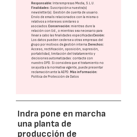
Responsable:
Interempresas Media, S.L.U.
Finalidades:
Suscripción a nuestra(s)
newsletter(s). Gestión de cuenta de usuario.
Envío de emails relacionados con la misma o
relativos a intereses similares o
asociados.
Conservación:
mientras dure la
relación con Ud., o mientras sea necesario para
llevar a cabo las finalidades especificadas
Cesión:
Los datos pueden cederse a otras
empresas del
grupo
por motivos de gestión interna.
Derechos:
Acceso, rectificación, oposición, supresión,
portabilidad, limitación del tratatamiento y
decisiones automatizadas:
contacte con
nuestro DPD
. Si considera que el tratamiento no
se ajusta a la normativa vigente, puede presentar
reclamación ante la
AEPD
.
Más información:
Política de Protección de Datos
Indra pone en marcha
una planta de
producción de