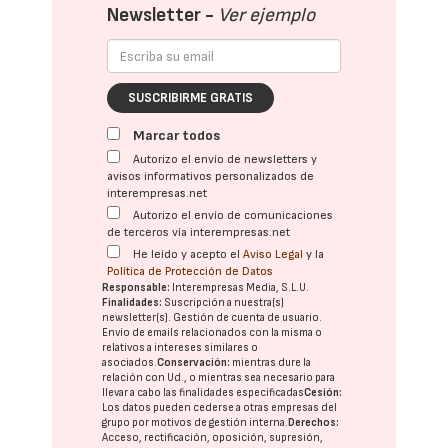
Newsletter -
Ver ejemplo
SUSCRIBIRME GRATIS
Marcar todos
Autorizo el envío de newsletters y
avisos informativos personalizados de
interempresas.net
Autorizo el envío de comunicaciones
de terceros vía interempresas.net
He leído y acepto el
Aviso Legal
y la
Política de Protección de Datos
Responsable:
Interempresas Media, S.L.U.
Finalidades:
Suscripción a nuestra(s)
newsletter(s). Gestión de cuenta de usuario.
Envío de emails relacionados con la misma o
relativos a intereses similares o
asociados.
Conservación:
mientras dure la
relación con Ud., o mientras sea necesario para
llevar a cabo las finalidades especificadas
Cesión:
Los datos pueden cederse a otras
empresas del
grupo
por motivos de gestión interna.
Derechos:
Acceso, rectificación, oposición, supresión,