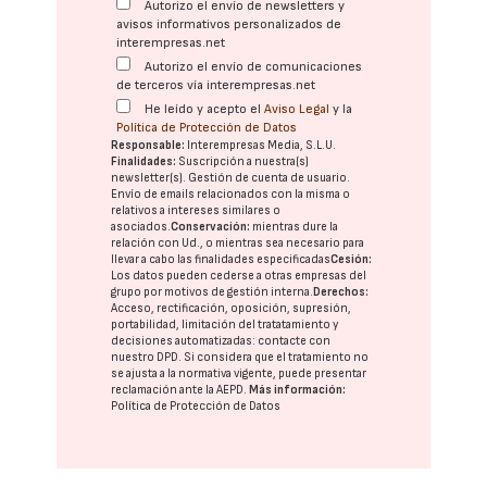
Autorizo el envío de newsletters y
avisos informativos personalizados de
interempresas.net
Autorizo el envío de comunicaciones
de terceros vía interempresas.net
He leído y acepto el
Aviso Legal
y la
Política de Protección de Datos
Responsable:
Interempresas Media, S.L.U.
Finalidades:
Suscripción a nuestra(s)
newsletter(s). Gestión de cuenta de usuario.
Envío de emails relacionados con la misma o
relativos a intereses similares o
asociados.
Conservación:
mientras dure la
relación con Ud., o mientras sea necesario para
llevar a cabo las finalidades especificadas
Cesión:
Los datos pueden cederse a otras
empresas del
grupo
por motivos de gestión interna.
Derechos:
Acceso, rectificación, oposición, supresión,
portabilidad, limitación del tratatamiento y
decisiones automatizadas:
contacte con
nuestro DPD
. Si considera que el tratamiento no
se ajusta a la normativa vigente, puede presentar
reclamación ante la
AEPD
.
Más información:
Política de Protección de Datos