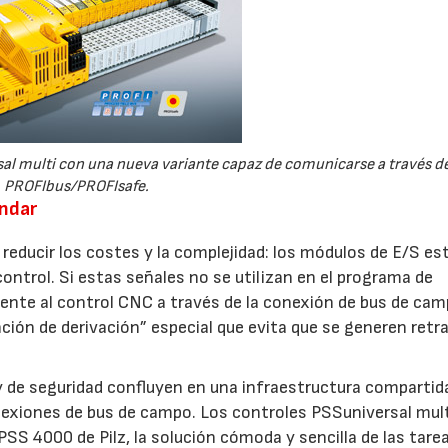
sal multi con una nueva variante capaz de comunicarse a través d
PROFIbus/PROFIsafe.
ándar
reducir los costes y la complejidad: los módulos de E/S es
ntrol. Si estas señales no se utilizan en el programa de
mente al control CNC a través de la conexión de bus de ca
ción de derivación” especial que evita que se generen retr
 y de seguridad confluyen en una infraestructura compartid
onexiones de bus de campo. Los controles PSSuniversal mul
21/07/2026
28/07/202
S 4000 de Pilz, la solución cómoda y sencilla de las tare