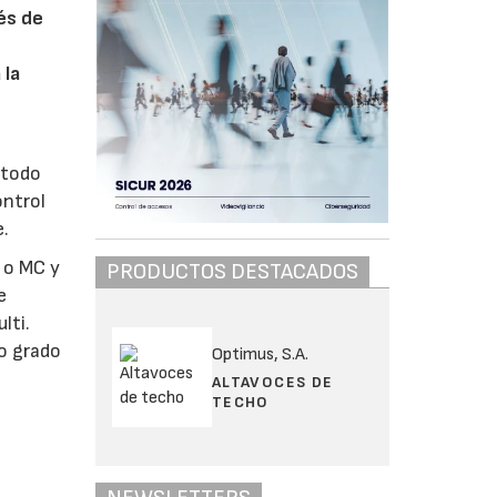
és de
 la
 todo
ontrol
e.
 o MC y
PRODUCTOS DESTACADOS
e
lti.
to grado
Optimus, S.A.
ALTAVOCES DE
TECHO