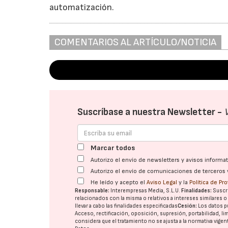
automatización.
COMENTARIOS AL ARTÍCULO/NOTICIA
Suscríbase a nuestra Newsletter -
Marcar todos
Autorizo el envío de newsletters y avisos inform
Autorizo el envío de comunicaciones de terceros 
He leído y acepto el
Aviso Legal
y la
Política de Pr
Responsable:
Interempresas Media, S.L.U.
Finalidades:
Suscri
relacionados con la misma o relativos a intereses similares 
llevar a cabo las finalidades especificadas
Cesión:
Los datos p
Acceso, rectificación, oposición, supresión, portabilidad, l
considera que el tratamiento no se ajusta a la normativa vige