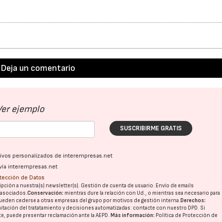
Deja un comentario
Ver ejemplo
SUSCRIBIRME GRATIS
ativos personalizados de interempresas.net
vía interempresas.net
otección de Datos
pción a nuestra(s) newsletter(s). Gestión de cuenta de usuario. Envío de emails
o asociados.
Conservación:
mientras dure la relación con Ud., o mientras sea necesario para
ueden cederse a otras
empresas del grupo
por motivos de gestión interna.
Derechos:
imitación del tratatamiento y decisiones automatizadas:
contacte con nuestro DPD
. Si
nte, puede presentar reclamación ante la
AEPD
.
Más información:
Política de Protección de