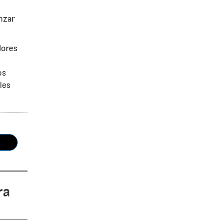
anzar
dores
os
les
ra