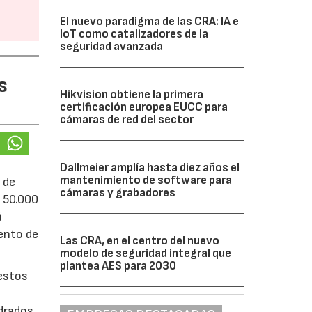
El nuevo paradigma de las CRA: IA e
IoT como catalizadores de la
seguridad avanzada
s
Hikvision obtiene la primera
certificación europea EUCC para
cámaras de red del sector
Dallmeier amplía hasta diez años el
mantenimiento de software para
 de
cámaras y grabadores
e 50.000
á
iento de
Las CRA, en el centro del nuevo
modelo de seguridad integral que
plantea AES para 2030
uestos
adrados