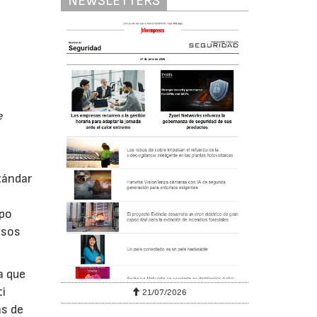
NEWSLETTERS
e
tándar
mpo
asos
a que
ti
6
21/07/2026
as de