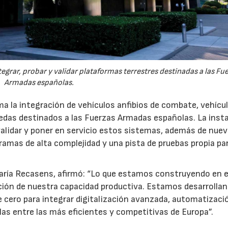
egrar, probar y validar plataformas terrestres destinadas a las Fu
Armadas españolas.
a la integración de vehículos anfibios de combate, vehícu
uedas destinados a las Fuerzas Armadas españolas. La inst
 validar y poner en servicio estos sistemas, además de nue
gramas de alta complejidad y una pista de pruebas propia pa
María Recasens, afirmó: “Lo que estamos construyendo en e
ión de nuestra capacidad productiva. Estamos desarrolla
 cero para integrar digitalización avanzada, automatizaci
uarlas entre las más eficientes y competitivas de Europa”.