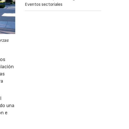
Eventos sectoriales
erzas
los
alación
vas
ra
l
ndo una
ón e