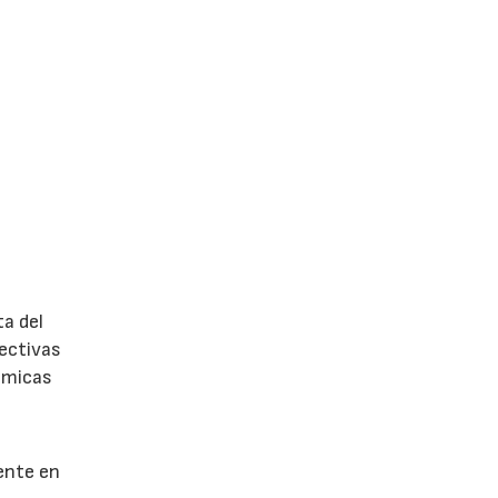
a del
pectivas
nómicas
ente en