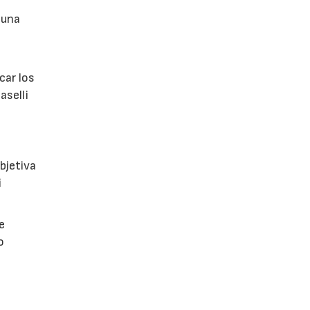
 una
car los
aselli
bjetiva
i
e
o