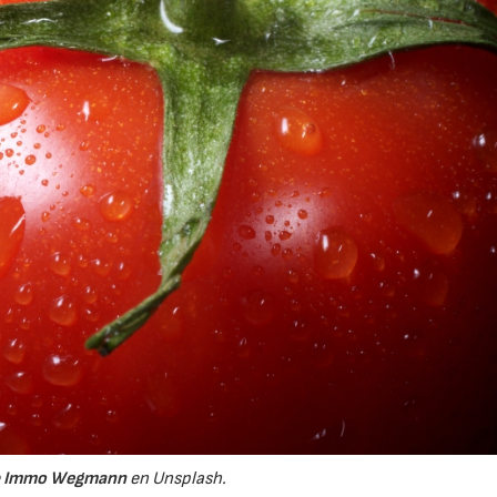
e
Immo Wegmann
en Unsplash.