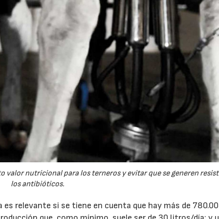
o valor nutricional para los terneros y evitar que se generen resis
los antibióticos.
a es relevante si se tiene en cuenta que hay más de 780.0
oducción que, como mínimo, suele ser de 30 litros/día; y 