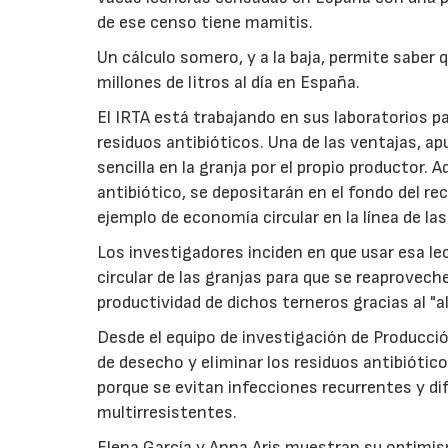
de ese censo tiene mamitis.
Un cálculo somero, y a la baja, permite saber q
millones de litros al día en España.
El IRTA está trabajando en sus laboratorios p
residuos antibióticos. Una de las ventajas, a
sencilla en la granja por el propio productor.
antibiótico, se depositarán en el fondo del re
ejemplo de economía circular en la línea de la
Los investigadores inciden en que usar esa l
circular de las granjas para que se reaprovec
productividad de dichos terneros gracias al "al
Desde el equipo de investigación de Producció
de desecho y eliminar los residuos antibiótic
porque se evitan infecciones recurrentes y di
multirresistentes.
Elena García y Anna Aris muestran su optimis