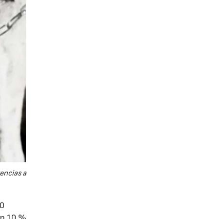
tencias a
00
un 10 %