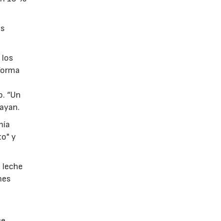
os
 los
 forma
l
o. “Un
rayan.
mía
to" y
a leche
nes
ce