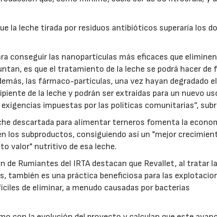
ue la leche tirada por residuos antibióticos superaría los d
ara conseguir las nanopartículas más eficaces que eliminen
puntan, es que el tratamiento de la leche se podrá hacer de
 Además, las fármaco-partículas, una vez hayan degradado e
cipiente de la leche y podrán ser extraídas para un nuevo us
s exigencias impuestas por las políticas comunitarias”, sub
eche descartada para alimentar terneros fomenta la econo
hen los subproductos, consiguiendo así un "mejor crecimien
to valor" nutritivo de esa leche.
n de Rumiantes del IRTA destacan que Revallet, al tratar l
os, también es una práctica beneficiosa para las explotacio
fíciles de eliminar, a menudo causadas por bacterias
mo con la evolución del proyecto y calculan que este avan