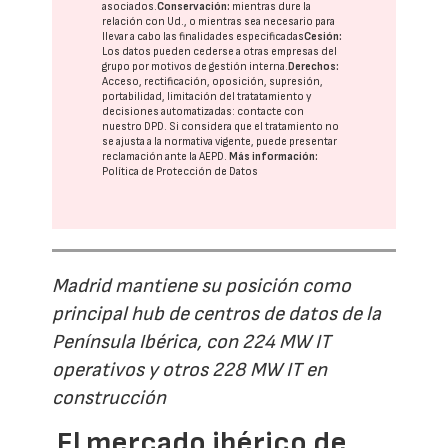
asociados.
Conservación:
mientras dure la
relación con Ud., o mientras sea necesario para
llevar a cabo las finalidades especificadas
Cesión:
Los datos pueden cederse a otras
empresas del
grupo
por motivos de gestión interna.
Derechos:
Acceso, rectificación, oposición, supresión,
portabilidad, limitación del tratatamiento y
decisiones automatizadas:
contacte con
nuestro DPD
. Si considera que el tratamiento no
se ajusta a la normativa vigente, puede presentar
reclamación ante la
AEPD
.
Más información:
Política de Protección de Datos
Madrid mantiene su posición como
principal hub de centros de datos de la
Península Ibérica, con 224 MW IT
operativos y otros 228 MW IT en
construcción
El mercado ibérico de