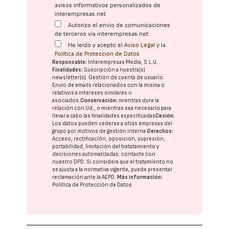
avisos informativos personalizados de
interempresas.net
Autorizo el envío de comunicaciones
de terceros vía interempresas.net
He leído y acepto el
Aviso Legal
y la
Política de Protección de Datos
Responsable:
Interempresas Media, S.L.U.
Finalidades:
Suscripción a nuestra(s)
newsletter(s). Gestión de cuenta de usuario.
Envío de emails relacionados con la misma o
relativos a intereses similares o
asociados.
Conservación:
mientras dure la
relación con Ud., o mientras sea necesario para
llevar a cabo las finalidades especificadas
Cesión:
Los datos pueden cederse a otras
empresas del
grupo
por motivos de gestión interna.
Derechos:
Acceso, rectificación, oposición, supresión,
portabilidad, limitación del tratatamiento y
decisiones automatizadas:
contacte con
nuestro DPD
. Si considera que el tratamiento no
se ajusta a la normativa vigente, puede presentar
reclamación ante la
AEPD
.
Más información:
Política de Protección de Datos