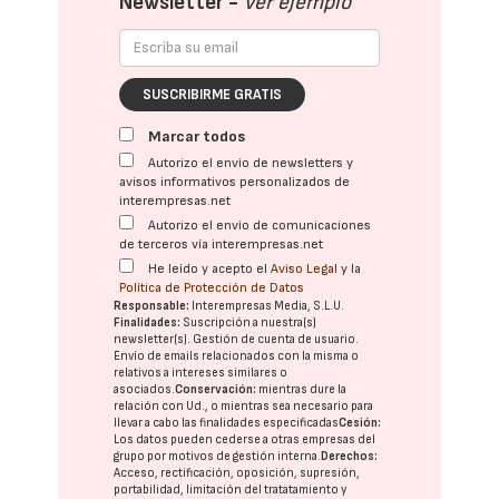
Newsletter -
Ver ejemplo
SUSCRIBIRME GRATIS
Marcar todos
Autorizo el envío de newsletters y
avisos informativos personalizados de
interempresas.net
Autorizo el envío de comunicaciones
de terceros vía interempresas.net
He leído y acepto el
Aviso Legal
y la
Política de Protección de Datos
Responsable:
Interempresas Media, S.L.U.
Finalidades:
Suscripción a nuestra(s)
newsletter(s). Gestión de cuenta de usuario.
Envío de emails relacionados con la misma o
relativos a intereses similares o
asociados.
Conservación:
mientras dure la
relación con Ud., o mientras sea necesario para
llevar a cabo las finalidades especificadas
Cesión:
Los datos pueden cederse a otras
empresas del
grupo
por motivos de gestión interna.
Derechos:
Acceso, rectificación, oposición, supresión,
portabilidad, limitación del tratatamiento y