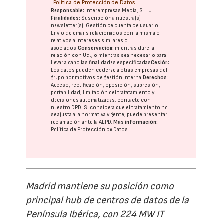
Política de Protección de Datos
Responsable:
Interempresas Media, S.L.U.
Finalidades:
Suscripción a nuestra(s)
newsletter(s). Gestión de cuenta de usuario.
Envío de emails relacionados con la misma o
relativos a intereses similares o
asociados.
Conservación:
mientras dure la
relación con Ud., o mientras sea necesario para
llevar a cabo las finalidades especificadas
Cesión:
Los datos pueden cederse a otras
empresas del
grupo
por motivos de gestión interna.
Derechos:
Acceso, rectificación, oposición, supresión,
portabilidad, limitación del tratatamiento y
decisiones automatizadas:
contacte con
nuestro DPD
. Si considera que el tratamiento no
se ajusta a la normativa vigente, puede presentar
reclamación ante la
AEPD
.
Más información:
Política de Protección de Datos
Madrid mantiene su posición como
principal hub de centros de datos de la
Península Ibérica, con 224 MW IT