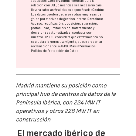
asociados.
Conservación:
mientras dure la
relación con Ud., o mientras sea necesario para
llevar a cabo las finalidades especificadas
Cesión:
Los datos pueden cederse a otras
empresas del
grupo
por motivos de gestión interna.
Derechos:
Acceso, rectificación, oposición, supresión,
portabilidad, limitación del tratatamiento y
decisiones automatizadas:
contacte con
nuestro DPD
. Si considera que el tratamiento no
se ajusta a la normativa vigente, puede presentar
reclamación ante la
AEPD
.
Más información:
Política de Protección de Datos
Madrid mantiene su posición como
principal hub de centros de datos de la
Península Ibérica, con 224 MW IT
operativos y otros 228 MW IT en
construcción
El mercado ibérico de