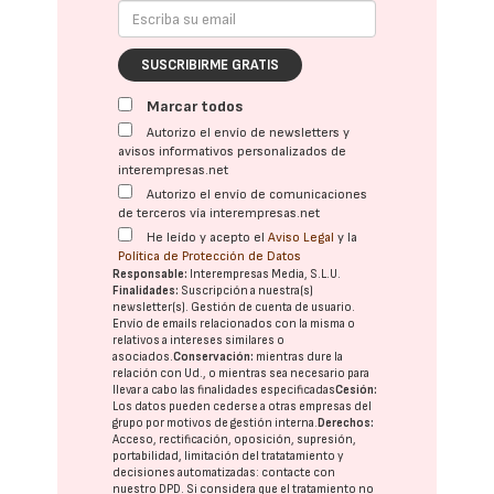
SUSCRIBIRME GRATIS
Marcar todos
Autorizo el envío de newsletters y
avisos informativos personalizados de
interempresas.net
Autorizo el envío de comunicaciones
de terceros vía interempresas.net
He leído y acepto el
Aviso Legal
y la
Política de Protección de Datos
Responsable:
Interempresas Media, S.L.U.
Finalidades:
Suscripción a nuestra(s)
newsletter(s). Gestión de cuenta de usuario.
Envío de emails relacionados con la misma o
relativos a intereses similares o
asociados.
Conservación:
mientras dure la
relación con Ud., o mientras sea necesario para
llevar a cabo las finalidades especificadas
Cesión:
Los datos pueden cederse a otras
empresas del
grupo
por motivos de gestión interna.
Derechos:
Acceso, rectificación, oposición, supresión,
portabilidad, limitación del tratatamiento y
decisiones automatizadas:
contacte con
nuestro DPD
. Si considera que el tratamiento no