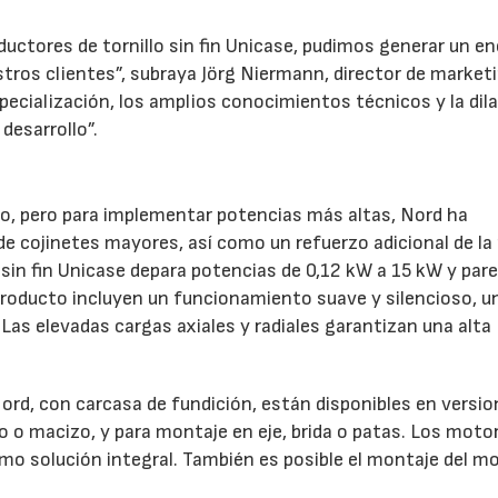
ductores de tornillo sin fin Unicase, pudimos generar un e
stros clientes”, subraya Jörg Niermann, director de market
pecialización, los amplios conocimientos técnicos y la dil
desarrollo”.
, pero para implementar potencias más altas, Nord ha
de cojinetes mayores, así como un refuerzo adicional de la
s sin fin Unicase depara potencias de 0,12 kW a 15 kW y par
roducto incluyen un funcionamiento suave y silencioso, un
Las elevadas cargas axiales y radiales garantizan una alta
Nord, con carcasa de fundición, están disponibles en versi
co o macizo, y para montaje en eje, brida o patas. Los moto
mo solución integral. También es posible el montaje del m