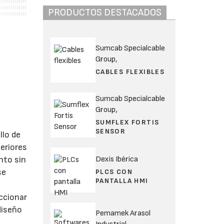
PRODUCTOS DESTACADOS
Sumcab Specialcable
Group,
CABLES FLEXIBLES
Sumcab Specialcable
Group,
SUMFLEX FORTIS
SENSOR
llo de
eriores
nto sin
Dexis Ibérica
se
PLCS CON
PANTALLA HMI
a
ccionar
diseño
Pemamek Arasol