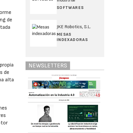
Industrial
SOFTWARES
norme
ing de
atada
JKE Robotics, S.L.
MESAS
INDEXADORAS
 propia
NEWSLETTERS
es de
a alta
ones
res
otor