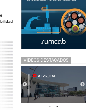
ue
bilidad
VÍDEOS DESTACADOS
AF26_IFM
AF2