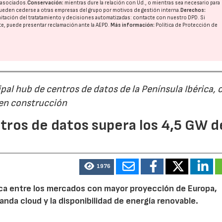
o asociados.
Conservación:
mientras dure la relación con Ud., o mientras sea necesario para
ueden cederse a otras
empresas del grupo
por motivos de gestión interna.
Derechos:
imitación del tratatamiento y decisiones automatizadas:
contacte con nuestro DPD
. Si
nte, puede presentar reclamación ante la
AEPD
.
Más información:
Política de Protección de
al hub de centros de datos de la Península Ibérica, 
 en construcción
tros de datos supera los 4,5 GW d
1976
rica entre los mercados con mayor proyección de Europa,
emanda cloud y la disponibilidad de energía renovable.