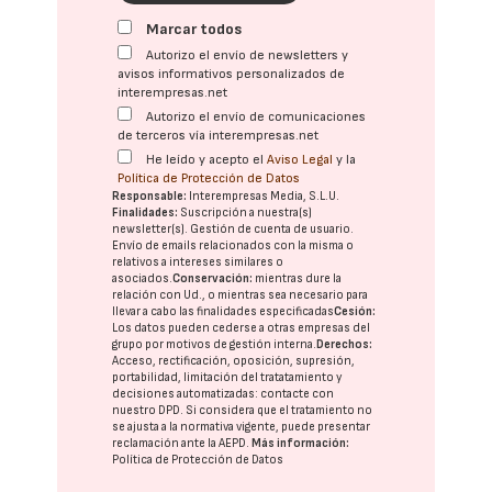
Marcar todos
Autorizo el envío de newsletters y
avisos informativos personalizados de
interempresas.net
Autorizo el envío de comunicaciones
de terceros vía interempresas.net
He leído y acepto el
Aviso Legal
y la
Política de Protección de Datos
Responsable:
Interempresas Media, S.L.U.
Finalidades:
Suscripción a nuestra(s)
newsletter(s). Gestión de cuenta de usuario.
Envío de emails relacionados con la misma o
relativos a intereses similares o
asociados.
Conservación:
mientras dure la
relación con Ud., o mientras sea necesario para
llevar a cabo las finalidades especificadas
Cesión:
Los datos pueden cederse a otras
empresas del
grupo
por motivos de gestión interna.
Derechos:
Acceso, rectificación, oposición, supresión,
portabilidad, limitación del tratatamiento y
decisiones automatizadas:
contacte con
nuestro DPD
. Si considera que el tratamiento no
se ajusta a la normativa vigente, puede presentar
reclamación ante la
AEPD
.
Más información:
Política de Protección de Datos