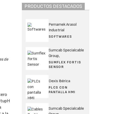
PRODUCTOS DESTACADOS
Pemamek Arasol
Industrial
SOFTWARES
Sumcab Specialcable
Group,
es de
SUMFLEX FORTIS
SENSOR
Dexis Ibérica
PLCS CON
PANTALLA HMI
cero
D tupH
a
Sumcab Specialcable
 a la