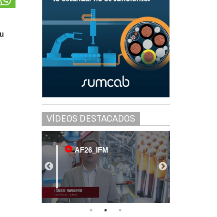
su
VÍDEOS DESTACADOS
AF26_IFM
AF2