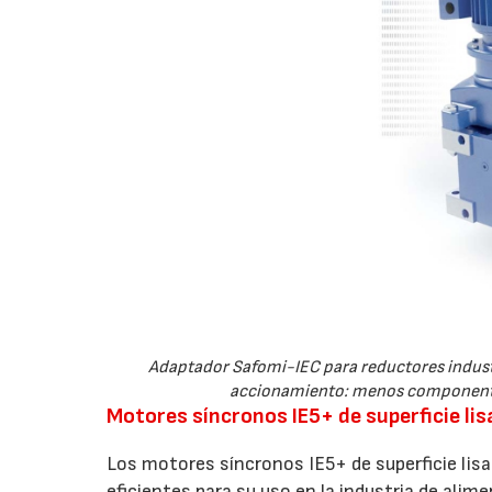
Adaptador Safomi-IEC para reductores indus
accionamiento: menos componentes
Motores síncronos IE5+ de superficie lis
Los motores síncronos IE5+ de superficie lis
eficientes para su uso en la industria de alim