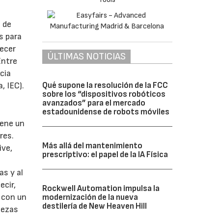
l de
s para
recer
ÚLTIMAS NOTICIAS
Entre
cia
, IEC).
Qué supone la resolución de la FCC
sobre los “dispositivos robóticos
avanzados” para el mercado
estadounidense de robots móviles
iene un
res.
Más allá del mantenimiento
ive,
prescriptivo: el papel de la IA Física
as y al
ecir,
Rockwell Automation impulsa la
 con un
modernización de la nueva
destilería de New Heaven Hill
iezas