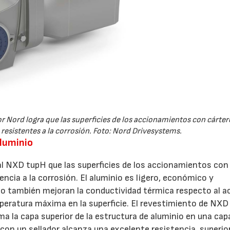
r Nord logra que las superficies de los accionamientos con cárter
resistentes a la corrosión. Foto: Nord Drivesystems.
aluminio
ial NXD tupH que las superficies de los accionamientos con
ncia a la corrosión. El aluminio es ligero, económico y
nio también mejoran la conductividad térmica respecto al a
mperatura máxima en la superficie. El revestimiento de NX
a la capa superior de la estructura de aluminio en una cap
con un sellador alcanza una excelente resistencia, superior