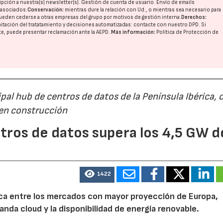
pción a nuestra(s) newsletter(s). Gestión de cuenta de usuario. Envío de emails
o asociados.
Conservación:
mientras dure la relación con Ud., o mientras sea necesario para
ueden cederse a otras
empresas del grupo
por motivos de gestión interna.
Derechos:
imitación del tratatamiento y decisiones automatizadas:
contacte con nuestro DPD
. Si
nte, puede presentar reclamación ante la
AEPD
.
Más información:
Política de Protección de
al hub de centros de datos de la Península Ibérica, 
 en construcción
tros de datos supera los 4,5 GW d
1422
rica entre los mercados con mayor proyección de Europa,
emanda cloud y la disponibilidad de energía renovable.