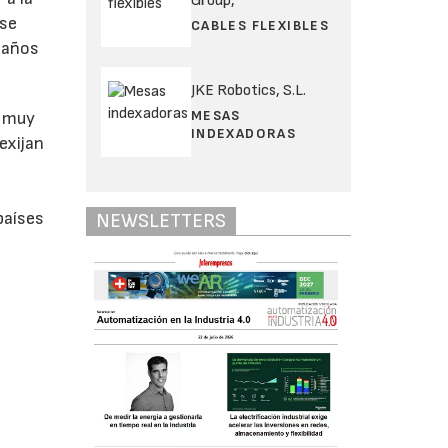
Group,
 se
CABLES FLEXIBLES
 daños
JKE Robotics, S.L.
MESAS
n muy
INDEXADORAS
exijan
países
NEWSLETTERS