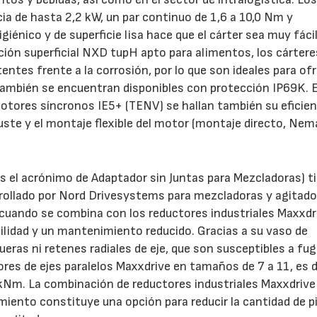
a de hasta 2,2 kW, un par continuo de 1,6 a 10,0 Nm y
giénico y de superficie lisa hace que el cárter sea muy fáci
cción superficial NXD tupH apto para alimentos, los cártere
ntes frente a la corrosión, por lo que son ideales para of
. También se encuentran disponibles con protección IP69K. 
motores síncronos IE5+ (TENV) se hallan también su eficien
ste y el montaje flexible del motor (montaje directo, Nema
 el acrónimo de Adaptador sin Juntas para Mezcladoras) t
rrollado por Nord Drivesystems para mezcladoras y agitado
 cuando se combina con los reductores industriales Maxxdr
ilidad y un mantenimiento reducido. Gracias a su vaso de
ras ni retenes radiales de eje, que son susceptibles a fug
res de ejes paralelos Maxxdrive en tamaños de 7 a 11, es d
 kNm. La combinación de reductores industriales Maxxdrive
ento constituye una opción para reducir la cantidad de p