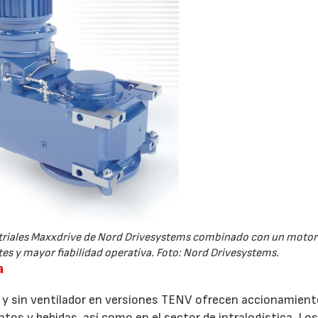
22/07/2026
29/07/2026
triales Maxxdrive de Nord Drivesystems combinado con un motor
 y mayor fiabilidad operativa. Foto: Nord Drivesystems.
a
a y sin ventilador en versiones TENV ofrecen accionamien
entos y bebidas, así como en el sector de intralogística. Lo