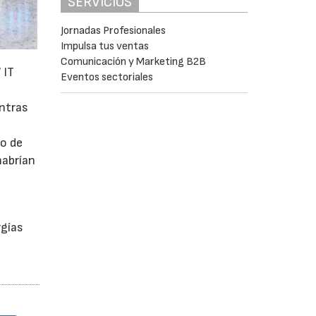
SERVICIOS
Jornadas Profesionales
Impulsa tus ventas
Comunicación y Marketing B2B
 IT
Eventos sectoriales
entras
mo de
habrían
a
rgías