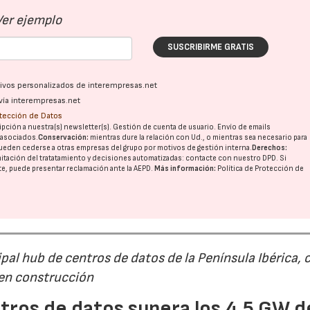
Ver ejemplo
SUSCRIBIRME GRATIS
ativos personalizados de interempresas.net
vía interempresas.net
otección de Datos
pción a nuestra(s) newsletter(s). Gestión de cuenta de usuario. Envío de emails
22/07/2026
29/07/2026
o asociados.
Conservación:
mientras dure la relación con Ud., o mientras sea necesario para
ueden cederse a otras
empresas del grupo
por motivos de gestión interna.
Derechos:
imitación del tratatamiento y decisiones automatizadas:
contacte con nuestro DPD
. Si
nte, puede presentar reclamación ante la
AEPD
.
Más información:
Política de Protección de
al hub de centros de datos de la Península Ibérica, 
 en construcción
tros de datos supera los 4,5 GW d