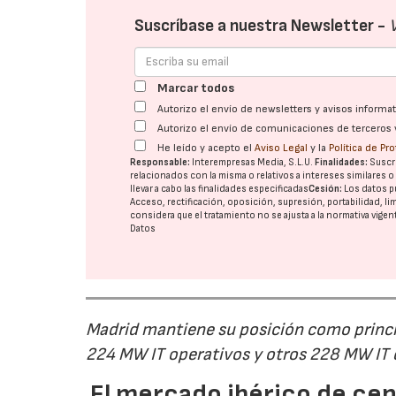
Suscríbase a nuestra Newsletter -
Marcar todos
Autorizo el envío de newsletters y avisos inform
Autorizo el envío de comunicaciones de terceros 
He leído y acepto el
Aviso Legal
y la
Política de Pr
Responsable:
Interempresas Media, S.L.U.
Finalidades:
Suscri
relacionados con la misma o relativos a intereses similares 
llevar a cabo las finalidades especificadas
Cesión:
Los datos p
Acceso, rectificación, oposición, supresión, portabilidad, l
considera que el tratamiento no se ajusta a la normativa vige
Datos
Madrid mantiene su posición como princip
224 MW IT operativos y otros 228 MW IT
El mercado ibérico de cen