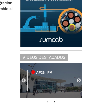
gración
able al
VÍDEOS DESTACADOS
AF26_IFM
AF2