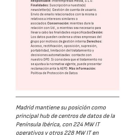
Responsable:
Interempresas Media, S.L.U.
Finalidades:
Suscripción a nuestra(s)
newsletter(s). Gestión de cuenta de usuario.
Envío de emails relacionados con la misma o
relativos a intereses similares o
asociados.
Conservación:
mientras dure la
relación con Ud., o mientras sea necesario para
llevar a cabo las finalidades especificadas
Cesión:
Los datos pueden cederse a otras
empresas del
grupo
por motivos de gestión interna.
Derechos:
Acceso, rectificación, oposición, supresión,
portabilidad, limitación del tratatamiento y
decisiones automatizadas:
contacte con
nuestro DPD
. Si considera que el tratamiento no
se ajusta a la normativa vigente, puede presentar
reclamación ante la
AEPD
.
Más información:
Política de Protección de Datos
Madrid mantiene su posición como
principal hub de centros de datos de la
Península Ibérica, con 224 MW IT
operativos y otros 228 MW IT en