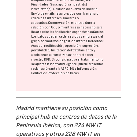
Finalidades:
Suscripción a nuestra(s)
newsletter(s). Gestión de cuenta de usuario.
Envío de emails relacionados con la misma o
relativos a intereses similares o
asociados.
Conservación:
mientras dure la
relación con Ud., o mientras sea necesario para
llevar a cabo las finalidades especificadas
Cesión:
Los datos pueden cederse a otras
empresas del
grupo
por motivos de gestión interna.
Derechos:
Acceso, rectificación, oposición, supresión,
portabilidad, limitación del tratatamiento y
decisiones automatizadas:
contacte con
nuestro DPD
. Si considera que el tratamiento no
se ajusta a la normativa vigente, puede presentar
reclamación ante la
AEPD
.
Más información:
Política de Protección de Datos
Madrid mantiene su posición como
principal hub de centros de datos de la
Península Ibérica, con 224 MW IT
operativos y otros 228 MW IT en