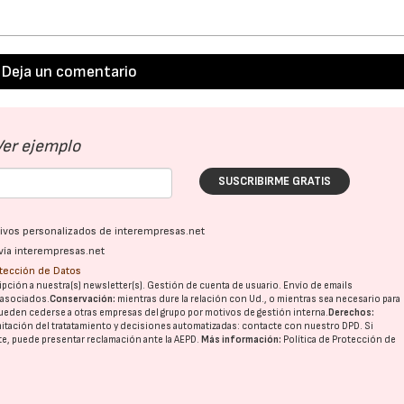
Deja un comentario
Ver ejemplo
SUSCRIBIRME GRATIS
ativos personalizados de interempresas.net
vía interempresas.net
otección de Datos
pción a nuestra(s) newsletter(s). Gestión de cuenta de usuario. Envío de emails
o asociados.
Conservación:
mientras dure la relación con Ud., o mientras sea necesario para
ueden cederse a otras
empresas del grupo
por motivos de gestión interna.
Derechos:
imitación del tratatamiento y decisiones automatizadas:
contacte con nuestro DPD
. Si
nte, puede presentar reclamación ante la
AEPD
.
Más información:
Política de Protección de