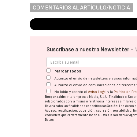
COMENTARIOS AL ARTÍCULO/NOTICIA
Suscríbase a nuestra Newsletter -
Marcar todos
Autorizo el envío de newsletters y avisos inform
Autorizo el envío de comunicaciones de terceros 
He leído y acepto el
Aviso Legal
y la
Política de Pr
Responsable:
Interempresas Media, S.L.U.
Finalidades:
Suscri
relacionados con la misma o relativos a intereses similares 
llevar a cabo las finalidades especificadas
Cesión:
Los datos p
Acceso, rectificación, oposición, supresión, portabilidad, l
considera que el tratamiento no se ajusta a la normativa vige
Datos