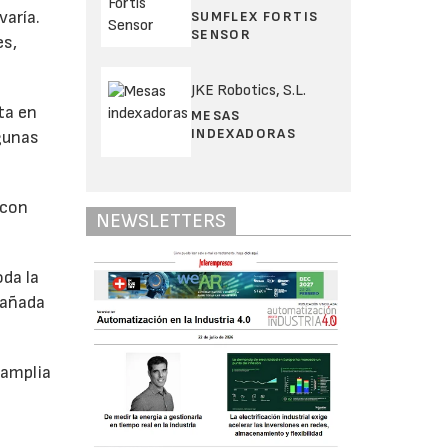
varía.
SUMFLEX FORTIS
SENSOR
es,
JKE Robotics, S.L.
ta en
MESAS
INDEXADORAS
gunas
 con
NEWSLETTERS
oda la
 dañada
 amplia